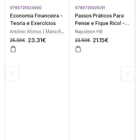
9789725924990
9789725926291
Economia Financeira -
Passos Práticos Para
Teoria e Exercícios
Pense e Fique Rico! -
O Segredo Revelado
António Afonso | Maria Rosa Borges | João Calado | Maria Teresa Garcia
Napoleon Hill
23.31
€
21.15
€
25.90
€
23.50
€
-10%
-10%