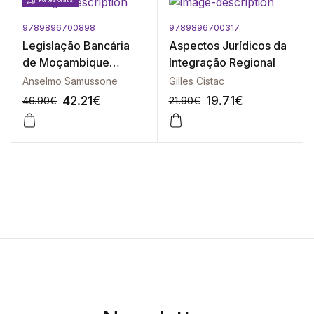
Portes Grátis!
9789896700898
9789896700317
Legislação Bancária
Aspectos Jurídicos da
de Moçambique
Integração Regional
Anotada
Anselmo Samussone
Gilles Cistac
42.21
€
19.71
€
46.90
€
21.90
€
-10%
-10%