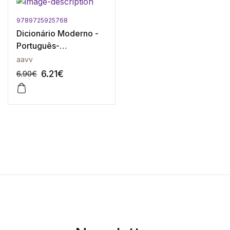
9789725925768
Dicionário Moderno -
Português-
Inglês/Inglês-
aavv
Português
6.21
€
6.90
€
-10%