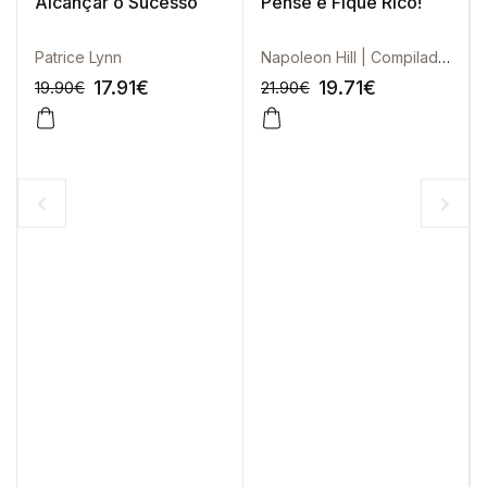
Alcançar o Sucesso
Pense e Fique Rico!
Patrice Lynn
Napoleon Hill | Compilada por Ross Cornwell
17.91
€
19.71
€
19.90
€
21.90
€
-10%
-10%