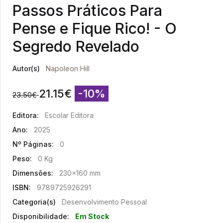
Passos Práticos Para
Pense e Fique Rico! - O
Segredo Revelado
Autor(s)
Napoleon Hill
21.15
€
-10%
23.50
€
Editora:
Escolar Editora
Ano:
2025
Nº Páginas:
0
Peso:
0 Kg
Dimensões:
230x160 mm
ISBN:
9789725926291
Categoria(s)
Desenvolvimento Pessoal
Disponibilidade:
Em Stock