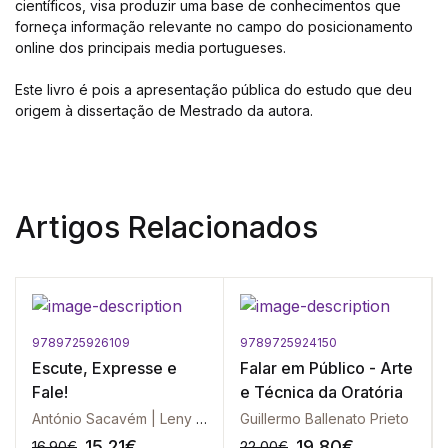
científicos, visa produzir uma base de conhecimentos que
forneça informação relevante no campo do posicio­namento
online dos principais media portugueses.
Este livro é pois a apresentação pública do estudo que deu
origem à dissertação de Mestrado da autora.
Artigos Relacionados
9789725926109
9789725924150
Escute, Expresse e
Falar em Público - Arte
Fale!
e Técnica da Oratória
António Sacavém | Leny Kyrillos | Mílton Jung | Thomas Brieu
Guillermo Ballenato Prieto
15.21
€
19.80
€
16.90
€
22.00
€