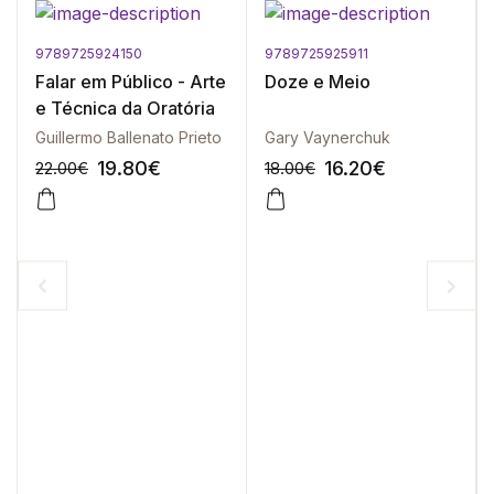
9789725924150
9789725925911
Falar em Público - Arte
Doze e Meio
e Técnica da Oratória
Guillermo Ballenato Prieto
Gary Vaynerchuk
19.80
€
16.20
€
22.00
€
18.00
€
-10%
-10%