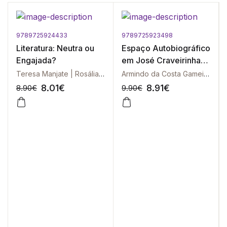
9789725924433
9789725923498
Literatura: Neutra ou
Espaço Autobiográfico
Engajada?
em José Craveirinha,
O
Teresa Manjate | Rosália Diogo | Almiro Lobo | Carlos Serra
Armindo da Costa Gameiro
8.01
€
8.91
€
8.90
€
9.90
€
-10%
-10%