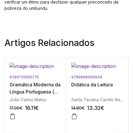
verificar um étimo para desfazer qualquer preconceito de
pobreza do umbundu.
Artigos Relacionados
9789725925775
9789896690649
Gramática Moderna da
Didática da Leitura
Língua Portuguesa (
Inclui Exercícios ) - 5ª
João Carlos Matos
Santa Taciana Carrillo Ramos | Ernan Santiesteban Naranjo
Edição
16.11
€
13.32
€
17.90
€
14.80
€