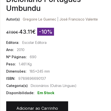
Umbundu
Autor(s)
Gregoire Le Guenec
|
José Francisco Valente
43.11
€
-10%
47.90
€
Editora:
Escolar Editora
Ano:
2010
Nº Páginas:
690
Peso:
1.461 Kg
Dimensões:
185x245 mm
ISBN:
9789896690137
Categoria(s)
Dicionários (Outras Línguas)
Disponibilidade:
Em Stock
Adicionar ao Carrinho