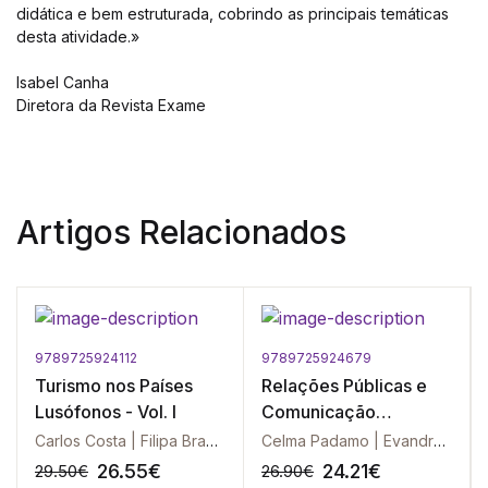
didática e bem estruturada, cobrindo as principais temáticas
desta atividade.»
Isabel Canha
Diretora da Revista Exame
Artigos Relacionados
9789725924112
9789725924679
Turismo nos Países
Relações Públicas e
Lusófonos - Vol. I
Comunicação
Organizacional - Vol. V
Carlos Costa | Filipa Brandão | Rui Costa | Zélia Breda
Celma Padamo | Evandro Oliveira | Gisela Gonçalves | Joaquim Caetano | José Gabriel Andrade | José Quintela | José Rui Reis | José Viegas Soares | Maria Aparecida Ferrari | Miguel Nuno Portugal | Nuno Goulart Brandão | Sandra Pereira | Sónia Sebastião | Susana de Carvalho Spínola | Teresa Ruão
26.55
€
24.21
€
29.50
€
26.90
€