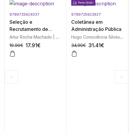
Portes Grátis!
9789725924037
9789725923627
Seleção e
Coletânea em
Recrutamento de
Administração Pública
Pessoas
Artur Rocha Machado | Miguel Nuno Portugal
Hugo Consciência Silvestre | Joaquim Filipe Araújo
17.91
€
31.41
€
19.90
€
34.90
€
-10%
-10%