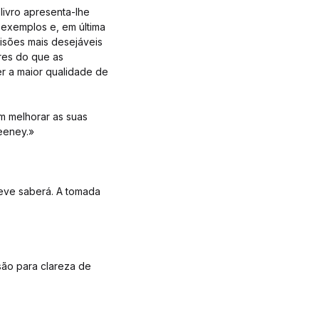
livro apresenta-lhe
exemplos e, em última
cisões mais desejáveis
ores do que as
r a maior qualidade de
m melhorar as suas
eeney.»
reve saberá. A tomada
são para clareza de