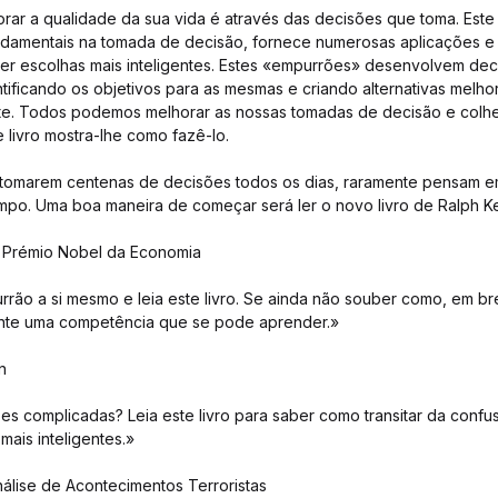
rar a qualidade da sua vida é através das decisões que toma. Este 
ndamentais na tomada de decisão, fornece numerosas aplicações e 
azer escolhas mais inteligentes. Estes «empurrões» desenvolvem de
tificando os objetivos para as mesmas e criando alternativas melh
nte. Todos podemos melhorar as nossas tomadas de decisão e colhe
e livro mostra-lhe como fazê-lo.
tomarem centenas de decisões todos os dias, raramente pensam e
po. Uma boa maneira de começar será ler o novo livro de Ralph K
 Prémio Nobel da Economia
rrão a si mesmo e leia este livro. Se ainda não souber como, em b
nte uma competência que se pode aprender.»
n
es complicadas? Leia este livro para saber como transitar da confu
mais inteligentes.»
nálise de Acontecimentos Terroristas