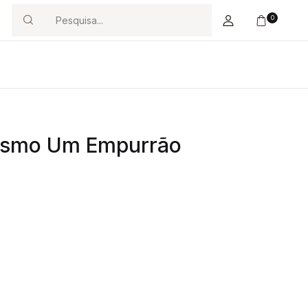
0
Search
Mesmo Um Empurrão