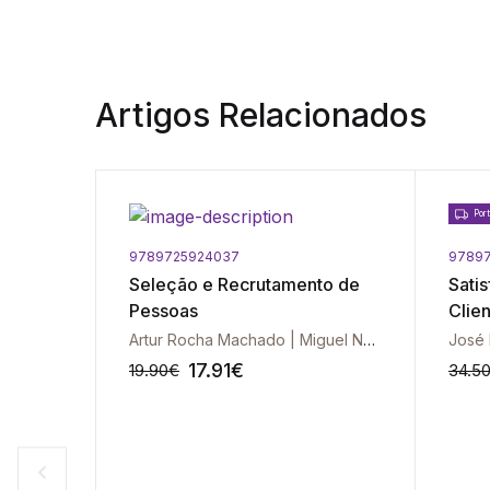
Artigos Relacionados
Port
9789725924037
97897
Seleção e Recrutamento de
Sati
Pessoas
Clie
Artur Rocha Machado | Miguel Nuno Portugal
17.91
€
19.90
€
34.5