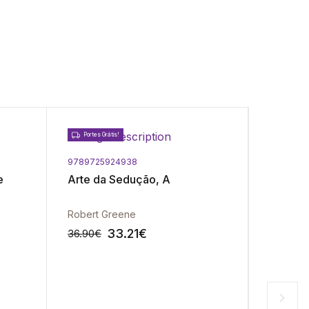
Portes Grátis!
9789725924938
9789725
e
Arte da Sedução, A
Reserv
Robert Greene
Rui Lanç
33.21
€
36.90
€
11.90
€