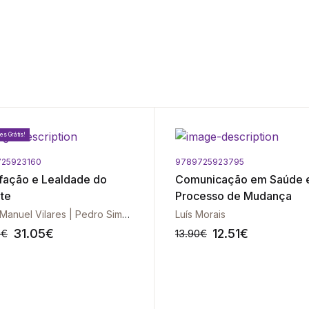
es Grátis!
25923160
9789725923795
sfação e Lealdade do
Comunicação em Saúde 
nte
Processo de Mudança
José Manuel Vilares | Pedro Simões Coelho
Luís Morais
31.05
€
12.51
€
0
€
13.90
€