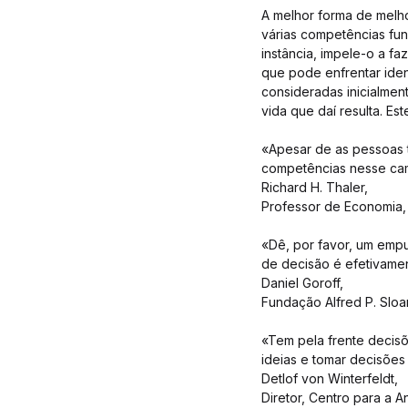
A melhor forma de melho
várias competências fu
instância, impele-o a f
que pode enfrentar iden
consideradas inicialme
vida que daí resulta. Est
«Apesar de as pessoas 
competências nesse cam
Richard H. Thaler,
Professor de Economia,
«Dê, por favor, um empu
de decisão é efetivame
Daniel Goroff,
Fundação Alfred P. Sloa
«Tem pela frente decisõ
ideias e tomar decisões 
Detlof von Winterfeldt,
Diretor, Centro para a A