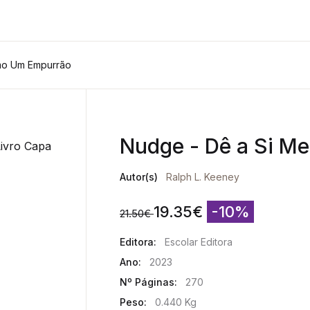
mo Um Empurrão
Nudge - Dê a Si 
Autor(s)
Ralph L. Keeney
19.35
€
-10%
21.50
€
Editora:
Escolar Editora
Ano:
2023
Nº Páginas:
270
Peso:
0.440 Kg