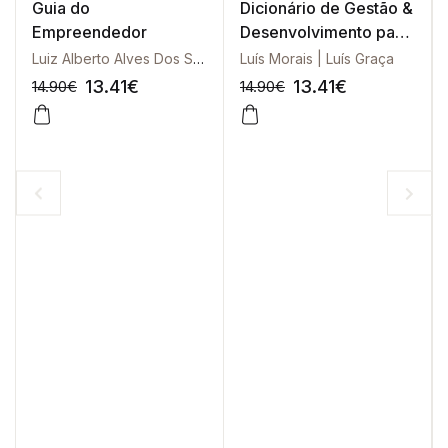
Guia do
Dicionário de Gestão &
Empreendedor
Desenvolvimento para
a Lusofonia
Luiz Alberto Alves Dos Santos
Luís Morais | Luís Graça
13.41
€
13.41
€
14.90
€
14.90
€
-10%
-10%