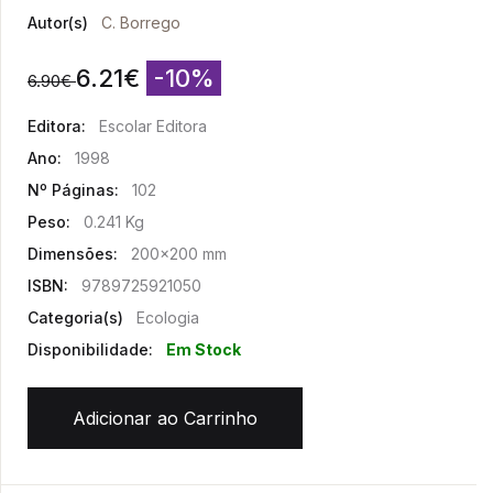
Autor(s)
C. Borrego
6.21
€
-10%
6.90
€
Editora:
Escolar Editora
Ano:
1998
Nº Páginas:
102
Peso:
0.241 Kg
Dimensões:
200x200 mm
ISBN:
9789725921050
Categoria(s)
Ecologia
Disponibilidade:
Em Stock
Adicionar ao Carrinho