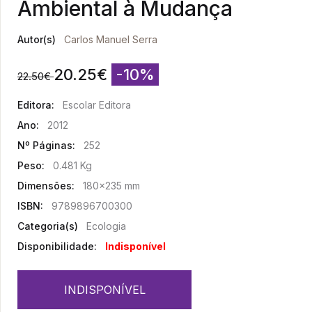
Ambiental à Mudança
Autor(s)
Carlos Manuel Serra
20.25
€
-10%
22.50
€
Editora:
Escolar Editora
Ano:
2012
Nº Páginas:
252
Peso:
0.481 Kg
Dimensões:
180x235 mm
ISBN:
9789896700300
Categoria(s)
Ecologia
Disponibilidade:
Indisponível
INDISPONÍVEL