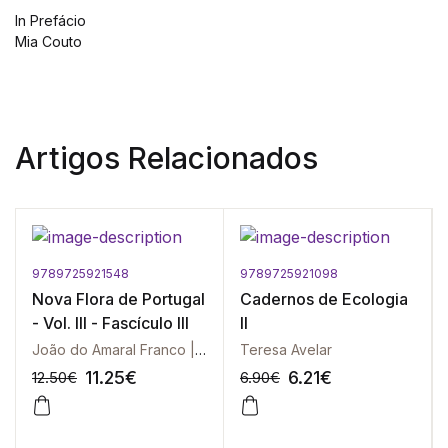
In Prefácio
Mia Couto
Artigos Relacionados
9789725921548
9789725921098
Nova Flora de Portugal
Cadernos de Ecologia
- Vol. III - Fascículo III
II
João do Amaral Franco | Maria da Luz Rocha Afonso
Teresa Avelar
11.25
€
6.21
€
12.50
€
6.90
€