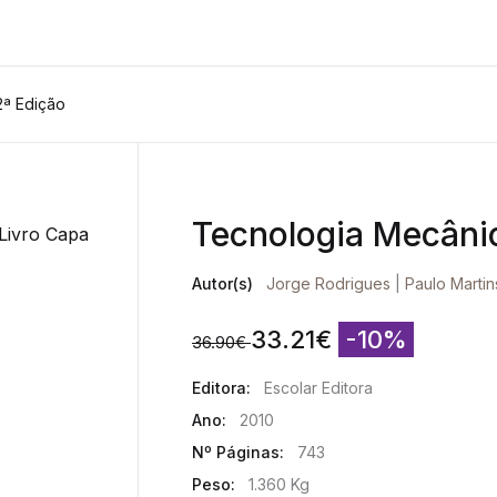
2ª Edição
Tecnologia Mecânica
Autor(s)
Jorge Rodrigues
|
Paulo Martin
33.21
€
-10%
36.90
€
Editora:
Escolar Editora
Ano:
2010
Nº Páginas:
743
Peso:
1.360 Kg