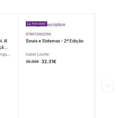
Portes Grátis!
9789725922156
9789725
 III
Sinais e Sistemas - 2ª Edição
Mecânic
ção
Bárbara Gouveia | Jorge Rodrigues | Paulo Martins
Isabel Lourtie
32.31
€
35.90
€
31.00
€
-10%
-10%