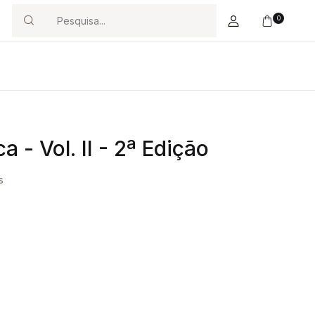
0
Search
 - Vol. II - 2ª Edição
s