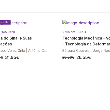
es Grátis!
725922620
9789725923214
a do Sinal e Suas
Tecnologia Mecânica - Vol.
cações
- Tecnologia da Deforma
Plástica - Exercícios
Francisco Velez Grilo | António Casimiro | João Correia Lopes | Joaquim Azevedo
Resolvidos
31.95
€
26.55
€
0
€
29.50
€
-10%