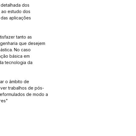
e detalhada dos
e ao estudo dos
 das aplicações
isfazer tanto as
engenharia que desejem
ástica. No caso
ação básica em
da tecnologia da
ar o âmbito de
ver trabalhos de pós-
e reformulados de modo a
ores"