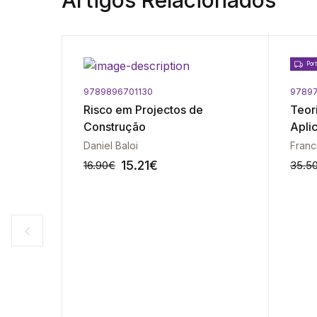
Artigos Relacionados
Port
9789896701130
9789
ol. I -
Risco em Projectos de
Teori
Construção
Apli
artins
Daniel Baloi
15.21
€
16.90
€
35.5
-10%
-10%