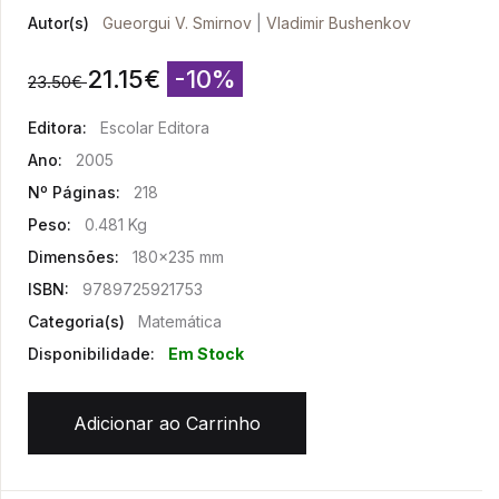
Autor(s)
Gueorgui V. Smirnov
|
Vladimir Bushenkov
21.15
€
-10%
23.50
€
Editora:
Escolar Editora
Ano:
2005
Nº Páginas:
218
Peso:
0.481 Kg
Dimensões:
180x235 mm
ISBN:
9789725921753
Categoria(s)
Matemática
Disponibilidade:
Em Stock
Adicionar ao Carrinho