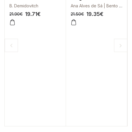
Matemática
Exercícios Resolvidos
B. Demidovitch
Ana Alves de Sá | Bento Louro
- Vol. 2
19.71
€
19.35
€
21.90
€
21.50
€
-10%
-10%