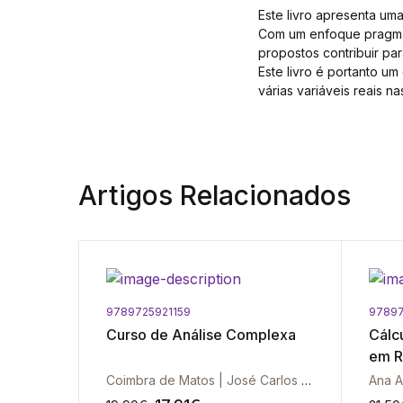
Este livro apresenta um
Com um enfoque pragmát
propostos contribuir pa
Este livro é portanto u
várias variáveis reais n
Artigos Relacionados
9789725921159
9789
Curso de Análise Complexa
Cálcu
s
em R
Vol. 
Paula Marques Smith | Paula Mendes Martins | Luís Roçadas
Coimbra de Matos | José Carlos Santos
Ana A