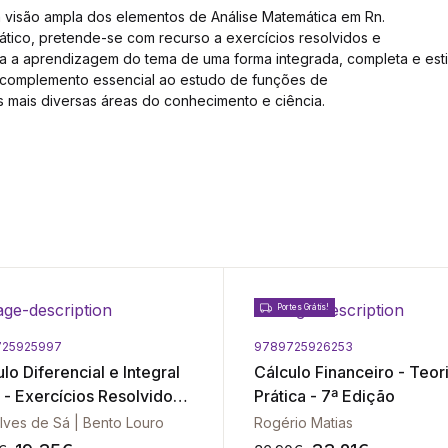
a visão ampla dos elementos de Análise Matemática em Rn.
ico, pretende-se com recurso a exercícios resolvidos e
ra a aprendizagem do tema de uma forma integrada, completa e esti
m complemento essencial ao estudo de funções de
as mais diversas áreas do conhecimento e ciência.
Portes Grátis!
725925997
9789725926253
lo Diferencial e Integral
Cálculo Financeiro - Teor
 - Exercícios Resolvidos -
Prática - 7ª Edição
2
lves de Sá | Bento Louro
Rogério Matias