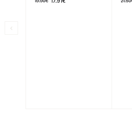
17.91
€
19.90
€
21.50
-10%
-10%