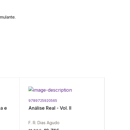
mulante.
9789725920565
9789725
ia e
Análise Real - Vol. II
Introdu
F. R. Dias Agudo