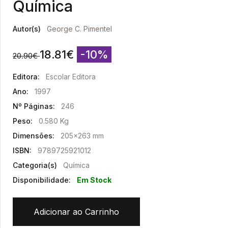
Química
Autor(s)
George C. Pimentel
18.81
€
-10%
20.90
€
Editora:
Escolar Editora
Ano:
1997
Nº Páginas:
246
Peso:
0.580 Kg
Dimensões:
205x263 mm
ISBN:
9789725921012
Categoria(s)
Química
Disponibilidade:
Em Stock
Adicionar ao Carrinho