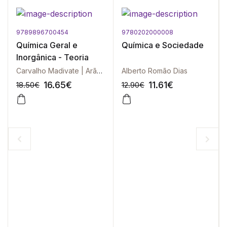
9789896700454
9780202000008
Química Geral e
Química e Sociedade
Inorgânica - Teoria
Carvalho Madivate | Arão Manhique | Pedro Massinga Júnior | Hermínio Muiambo | Alcides Sitoe
Alberto Romão Dias
16.65
€
11.61
€
18.50
€
12.90
€
-10%
-10%