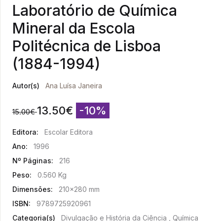
Laboratório de Química
Mineral da Escola
Politécnica de Lisboa
(1884-1994)
Autor(s)
Ana Luísa Janeira
13.50
€
-10%
15.00
€
Editora:
Escolar Editora
Ano:
1996
Nº Páginas:
216
Peso:
0.560 Kg
Dimensões:
210x280 mm
ISBN:
9789725920961
Categoria(s)
Divulgação e História da Ciência , Química