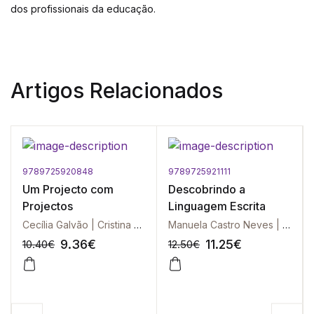
dos profissionais da educação.
Artigos Relacionados
9789725920848
9789725921111
Um Projecto com
Descobrindo a
Projectos
Linguagem Escrita
Cecília Galvão | Cristina Leão
Manuela Castro Neves | Margarida Alves Martins
9.36
€
11.25
€
10.40
€
12.50
€