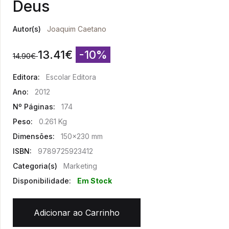
Deus
Autor(s)
Joaquim Caetano
13.41
€
-10%
14.90
€
Editora:
Escolar Editora
Ano:
2012
Nº Páginas:
174
Peso:
0.261 Kg
Dimensões:
150x230 mm
ISBN:
9789725923412
Categoria(s)
Marketing
Disponibilidade:
Em Stock
Adicionar ao Carrinho