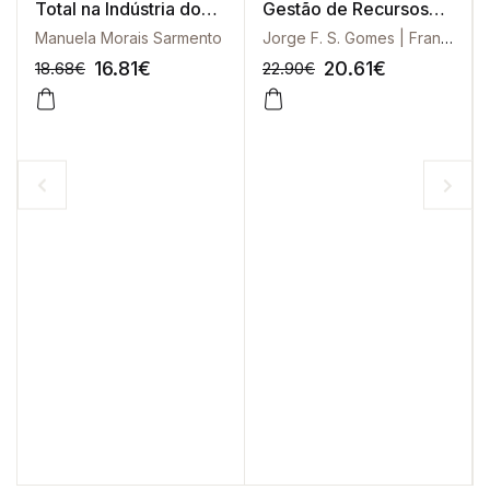
Total na Indústria do
Gestão de Recursos
Alojamento Turístico
Humanos
Manuela Morais Sarmento
Jorge F. S. Gomes | Francisco Cesário
16.81
€
20.61
€
18.68
€
22.90
€
-10%
-10%