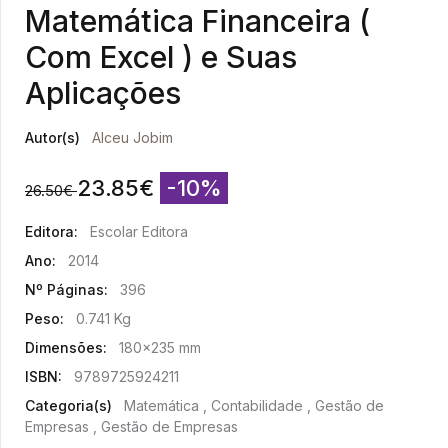
Matemática Financeira (
Com Excel ) e Suas
Aplicações
Autor(s)
Alceu Jobim
23.85
€
-10%
26.50
€
Editora:
Escolar Editora
Ano:
2014
Nº Páginas:
396
Peso:
0.741 Kg
Dimensões:
180x235 mm
ISBN:
9789725924211
Categoria(s)
Matemática , Contabilidade , Gestão de
Empresas , Gestão de Empresas