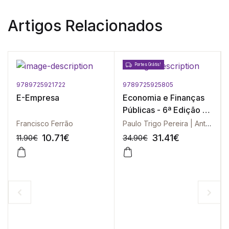
Artigos Relacionados
Portes Grátis!
9789725921722
9789725925805
E-Empresa
Economia e Finanças
Públicas - 6ª Edição (
Revista e Actualizada )
Francisco Ferrão
Paulo Trigo Pereira | António Afonso | José Carlos Gomes Santos | Manuela Arcanjo | Ricardo Cabral
10.71
€
31.41
€
11.90
€
34.90
€
-10%
-10%