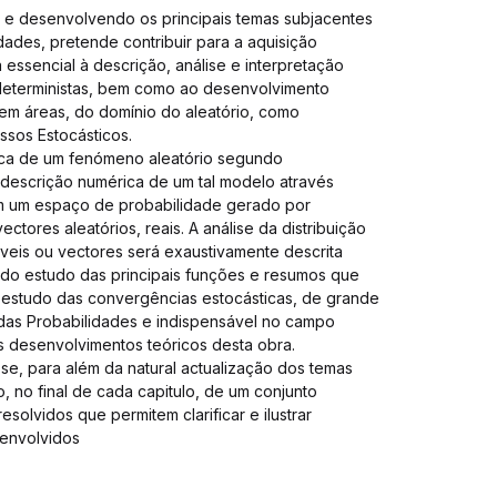
o e desenvolvendo os principais temas subjacentes
dades, pretende contribuir para a aquisição
essencial à descrição, análise e interpretação
 deterministas, bem como ao desenvolvimento
em áreas, do domínio do aleatório, como
essos Estocásticos.
ca de um fenómeno aleatório segundo
descrição numérica de um tal modelo através
om um espaço de probabilidade gerado por
vectores aleatórios, reais. A análise da distribuição
iáveis ou vectores será exaustivamente descrita
 do estudo das principais funções e resumos que
 estudo das convergências estocásticas, de grande
 das Probabilidades e indispensável no campo
os desenvolvimentos teóricos desta obra.
-se, para além da natural actualização dos temas
, no final de cada capitulo, de um conjunto
esolvidos que permitem clarificar e ilustrar
senvolvidos