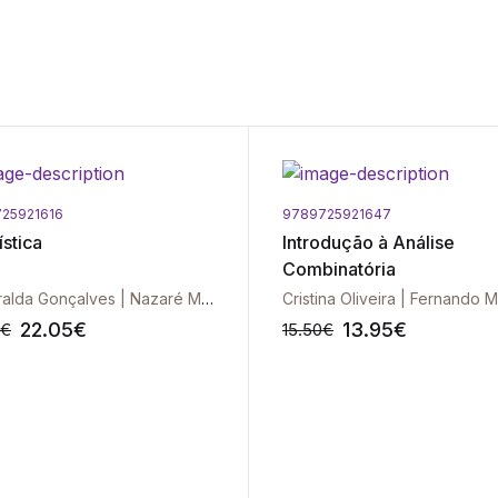
25921616
9789725921647
ística
Introdução à Análise
Combinatória
Esmeralda Gonçalves | Nazaré Mendes Lopes
22.05
€
13.95
€
€
15.50
€
-10%