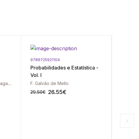
Portes Gr
9789725921104
9789725
Probabilidades e Estatística -
Inferênc
Vol. I
Cristina Oliveira | Fernando Magalhães
F. Galvão de Mello
26.55
€
29.50
€
36.50
€
-10%
-10%