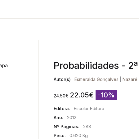
Probabilidades - 2ª
Autor(s)
Esmeralda Gonçalves
|
Nazaré
22.05
€
-10%
24.50
€
Editora:
Escolar Editora
Ano:
2012
Nº Páginas:
288
Peso:
0.620 Kg