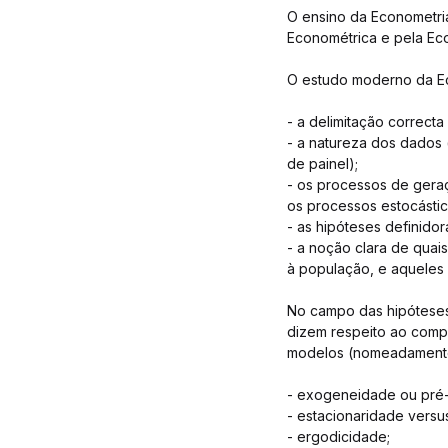
O ensino da Econometri
Econométrica e pela Eco
O estudo moderno da Ec
- a delimitação correct
- a natureza dos dados 
de painel);
- os processos de gera
os processos estocástic
- as hipóteses definido
- a noção clara de quai
à população, e aqueles 
No campo das hipóteses
dizem respeito ao comp
modelos (nomeadamente o
- exogeneidade ou pré
- estacionaridade versu
- ergodicidade;