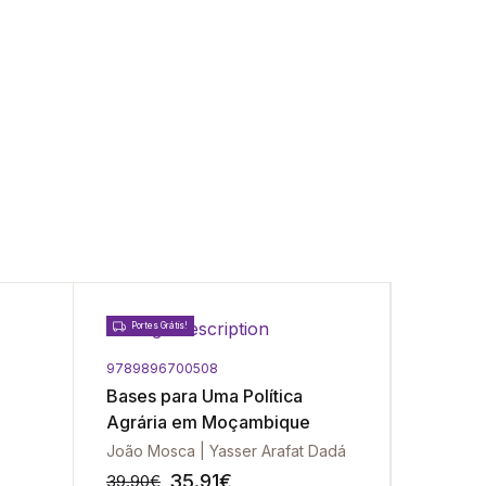
Portes Grátis!
Portes Gr
9789896700508
9789725
Bases para Uma Política
Macroe
Agrária em Moçambique
dição
João Mosca | Yasser Arafat Dadá
35.91
€
39.90
€
34.90
€