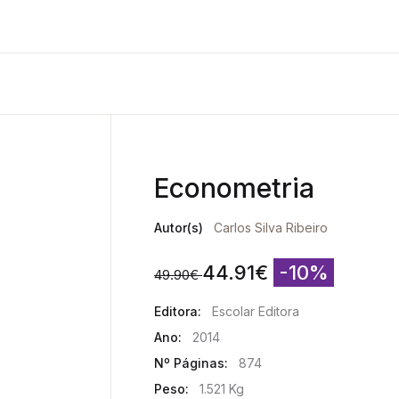
Econometria
Autor(s)
Carlos Silva Ribeiro
44.91
€
-10%
49.90
€
Editora:
Escolar Editora
Ano:
2014
Nº Páginas:
874
Peso:
1.521 Kg