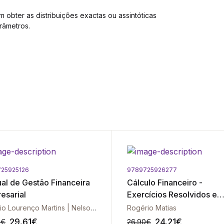
 obter as distribuições exactas ou assintóticas
râmetros.
25925126
9789725926277
al de Gestão Financeira
Cálculo Financeiro -
esarial
Exercícios Resolvidos e
Explicados - Vol. II - 3ª E
António Lourenço Martins | Nelson Macedo da Cruz | Mário Augusto | Patrícia Pereira Silva | Paulo Gama Gonçalves
Rogério Matias
29.61
€
24.21
€
0
€
26.90
€