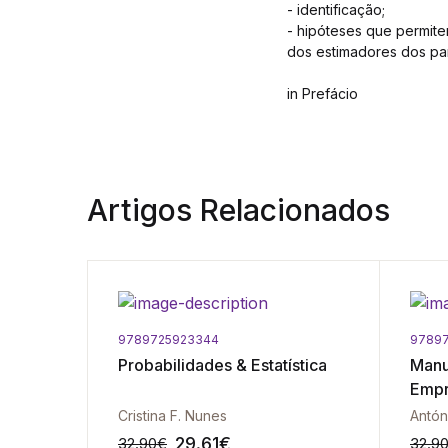
- identificação;
- hipóteses que permitem
dos estimadores dos pa
in Prefácio
Artigos Relacionados
9789725923344
97897
Probabilidades & Estatística
Manu
Empr
Cristina F. Nunes
29.61
€
32.90
€
32.9