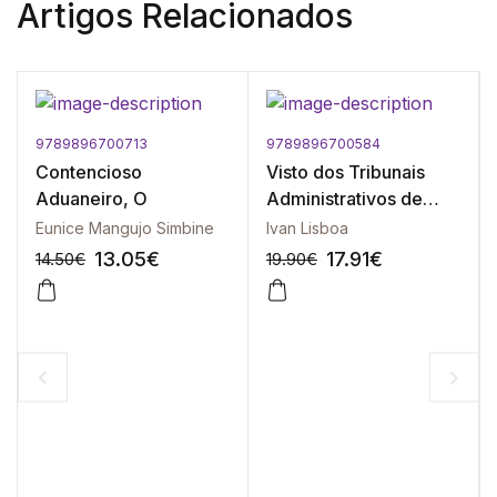
Artigos Relacionados
9789896700713
9789896700584
Contencioso
Visto dos Tribunais
Aduaneiro, O
Administrativos de
Moçambique, O
Eunice Mangujo Simbine
Ivan Lisboa
13.05
€
17.91
€
14.50
€
19.90
€
-10%
-10%