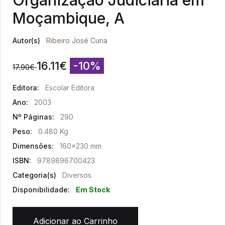
Organização Judiciária em
Moçambique, A
Autor(s)
Ribeiro José Cuna
16.11
€
-10%
17.90
€
Editora:
Escolar Editora
Ano:
2003
Nº Páginas:
290
Peso:
0.480 Kg
Dimensões:
160x230 mm
ISBN:
9789896700423
Categoria(s)
Diversos
Disponibilidade:
Em Stock
Adicionar ao Carrinho