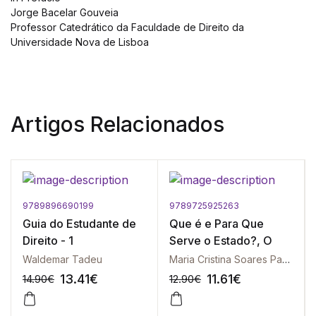
Jorge Bacelar Gouveia
Professor Catedrático da Faculdade de Direito da
Universidade Nova de Lisboa
Artigos Relacionados
9789896690199
9789725925263
Guia do Estudante de
Que é e Para Que
Direito - 1
Serve o Estado?, O
Waldemar Tadeu
Maria Cristina Soares Paniago | José Oscar Monteiro | Eneida Desiree Salgado | Jailane Pereira Silva
13.41
€
11.61
€
14.90
€
12.90
€