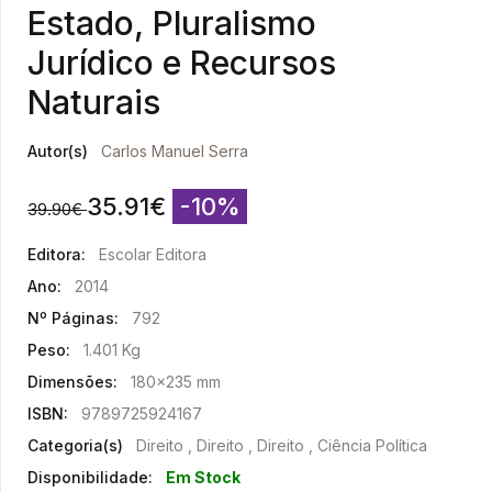
Estado, Pluralismo
Jurídico e Recursos
Naturais
Autor(s)
Carlos Manuel Serra
35.91
€
-10%
39.90
€
Editora:
Escolar Editora
Ano:
2014
Nº Páginas:
792
Peso:
1.401 Kg
Dimensões:
180x235 mm
ISBN:
9789725924167
Categoria(s)
Direito , Direito , Direito , Ciência Política
Disponibilidade:
Em Stock