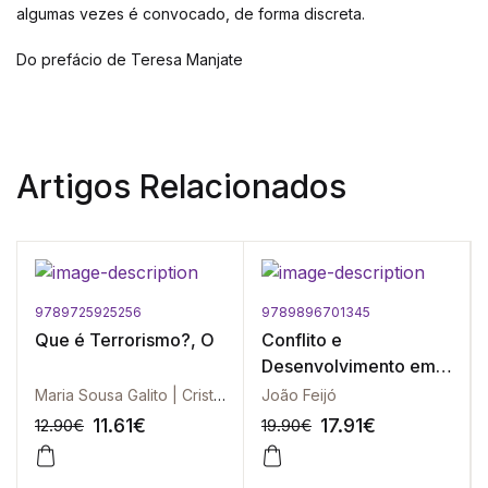
algumas vezes é convocado, de forma discreta.
Do prefácio de Teresa Manjate
Artigos Relacionados
9789725925256
9789896701345
Que é Terrorismo?, O
Conflito e
Desenvolvimento em
Cabo Delgado
Maria Sousa Galito | Cristiano Garcia Mendes | Ivanaldo Santos
João Feijó
11.61
€
17.91
€
12.90
€
19.90
€