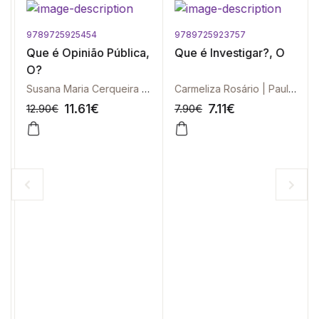
9789725925454
9789725923757
Que é Opinião Pública,
Que é Investigar?, O
O?
Susana Maria Cerqueira Borges | Rudimar Baldissera | Emerson Urizzi Cervi | Gabriel Herkenhoff Coelho Moura
Carmeliza Rosário | Paulo Granjo | Carlos Serra
11.61
€
7.11
€
12.90
€
7.90
€
-10%
-10%