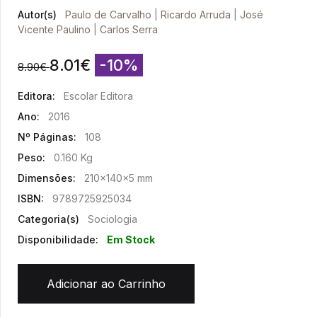
Autor(s)
Paulo de Carvalho
|
Ricardo Arruda
|
José
Vicente Paulino
|
Carlos Serra
8.01
€
-10%
8.90
€
Editora:
Escolar Editora
Ano:
2016
Nº Páginas:
108
Peso:
0.160 Kg
Dimensões:
210x140x5 mm
ISBN:
9789725925034
Categoria(s)
Sociologia
Disponibilidade:
Em Stock
Adicionar ao Carrinho