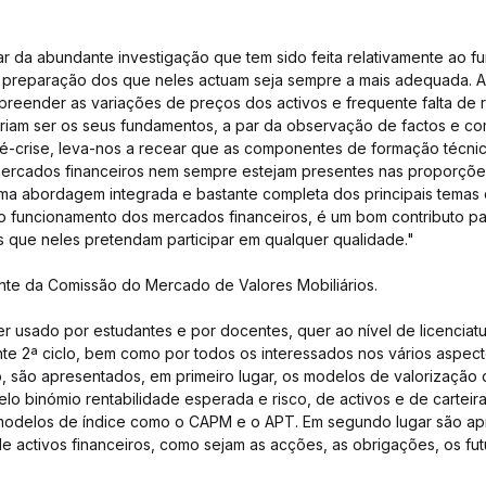
r da abundante investigação que tem sido feita relativamente ao 
a preparação dos que neles actuam seja sempre a mais adequada. A
eender as variações de preços dos activos e frequente falta de 
iam ser os seus fundamentos, a par da observação de factos e c
-crise, leva-nos a recear que as componentes de formação técnica
mercados financeiros nem sempre estejam presentes nas proporçõe
r uma abordagem integrada e bastante completa dos principais tem
o funcionamento dos mercados financeiros, é um bom contributo pa
 que neles pretendam participar em qualquer qualidade."
nte da Comissão do Mercado de Valores Mobiliários.
ser usado por estudantes e por docentes, quer ao nível de licenciatu
 2ª ciclo, bem como por todos os interessados nos vários aspec
o, são apresentados, em primeiro lugar, os modelos de valorização d
lo binómio rentabilidade esperada e risco, de activos e de carteira
odelos de índice como o CAPM e o APT. Em segundo lugar são apr
e activos financeiros, como sejam as acções, as obrigações, os fu