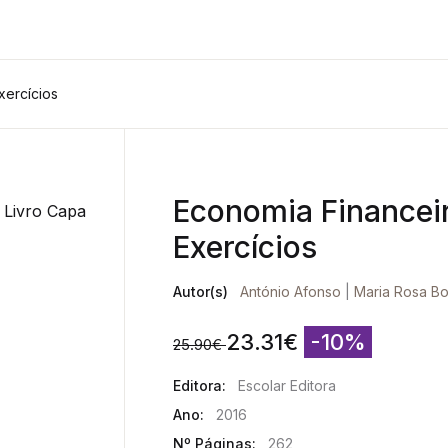
xercícios
Economia Financeir
Exercícios
Autor(s)
António Afonso
|
Maria Rosa B
23.31
€
-10%
25.90
€
Editora:
Escolar Editora
Ano:
2016
Nº Páginas:
262