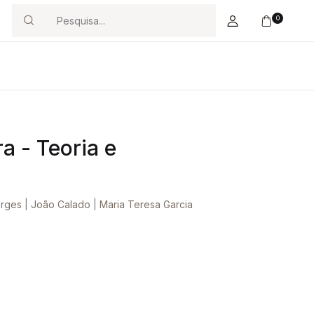
0
Search
a - Teoria e
orges
|
João Calado
|
Maria Teresa Garcia