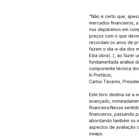
"Não é certo que, apesa
mercados financeiros, 
nos deparamos em compr
preços com o que dever
recordam os anos de pré
fazem o dia-a-dia dos 
Esta obra(...), ao faze
fundamentada análise d
componente técnica dos
In Prefácio,
Carlos Tavares, Preside
Este livro destina-se a 
avançado, nomeadamente
financeira.Nesse sentid
financeiros, passando pe
abordando também os m
aspectos de avaliação d
swaps.