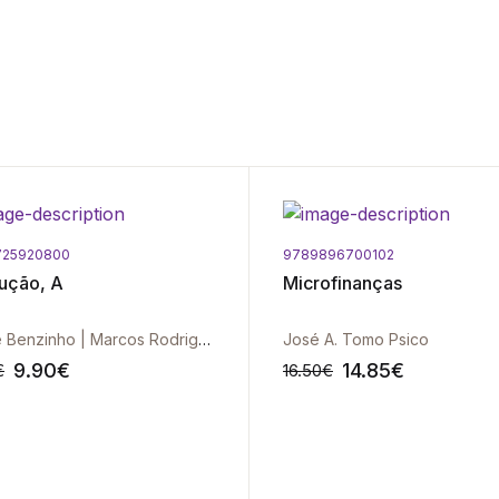
725920800
9789896700102
ução, A
Microfinanças
Jorge Benzinho | Marcos Rodrigues
José A. Tomo Psico
9.90
€
14.85
€
€
16.50
€