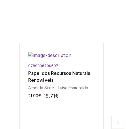
Portes Gr
9789896700607
9789725
Papel dos Recursos Naturais
Teorias
Renováveis
Almeida Sitoe | Luísa Esmeralda Santos
19.71
€
21.90
€
38.90
€