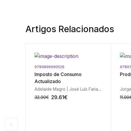
Artigos Relacionados
9789896690526
9789
Imposto de Consumo
Prod
Actualizado
José Dias Lopes | Bernardo de Melo Pimentel | José Gonçalves Pinto | José Miguel Soares | Sérgio Nunes
Adelaide Magro | José Luís Faria Magro
29.61
€
32.90
€
11.00