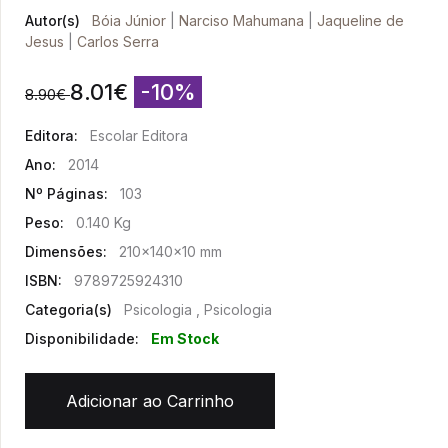
Autor(s)
Bóia Júnior
|
Narciso Mahumana
|
Jaqueline de
Jesus
|
Carlos Serra
8.01
€
-10%
8.90
€
Editora:
Escolar Editora
Ano:
2014
Nº Páginas:
103
Peso:
0.140 Kg
Dimensões:
210x140x10 mm
ISBN:
9789725924310
Categoria(s)
Psicologia , Psicologia
Disponibilidade:
Em Stock
Adicionar ao Carrinho