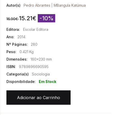
Autor(s)
Pedro Abrantes
|
MBangula Katúmua
15.21
€
-10%
16.90
€
Editora:
Escolar Editora
Ano:
2014
Nº Páginas:
280
Peso:
0.421 Kg
Dimensões:
160x230 mm
ISBN:
9789896690595
Categoria(s)
Sociologia
Disponibilidade:
Em Stock
Adicionar ao Carrinho