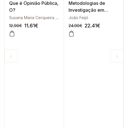
Que é Opinião Pública,
Metodologias de
O?
Investigação em
Ciências Sociais
Susana Maria Cerqueira Borges | Rudimar Baldissera | Emerson Urizzi Cervi | Gabriel Herkenhoff Coelho Moura
João Feijó
11.61
€
22.41
€
12.90
€
24.90
€
-10%
-10%