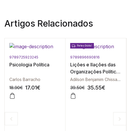
Artigos Relacionados
Portes Grátis!
9789725923245
9789896690816
Psicologia Política
Lições e Ilações das
Organizações Políticas
Internacionais
Carlos Barracho
Adilson Benjamim Chissapa Savite
17.01
€
35.55
€
18.90
€
39.50
€
-10%
-10%