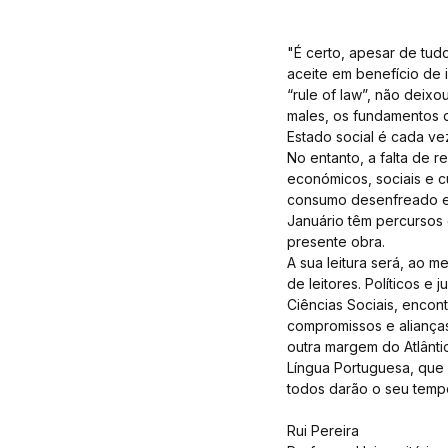
"É certo, apesar de tudo
aceite em benefício de i
“rule of law”, não deix
males, os fundamentos d
Estado social é cada ve
No entanto, a falta de 
económicos, sociais e cul
consumo desenfreado e 
Januário têm percursos c
presente obra.
A sua leitura será, ao 
de leitores. Políticos e 
Ciências Sociais, encon
compromissos e alianças
outra margem do Atlânt
Língua Portuguesa, que 
todos darão o seu tem
Rui Pereira