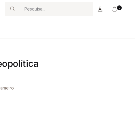
0
Search
opolítica
Gameiro