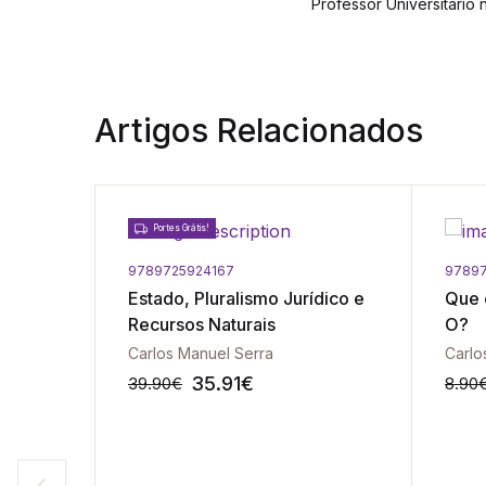
Professor Universitário
Artigos Relacionados
Portes Grátis!
9789725924167
97897
e
Estado, Pluralismo Jurídico e
Que é
Recursos Naturais
O?
Carlos Serra | Patrícia Catarina de Sousa e Silva | Mércio Pereira Gomes | Ricardo Borges Gama Neto | Francisco Pereira de Farias
Carlos Manuel Serra
35.91
€
39.90
€
8.90