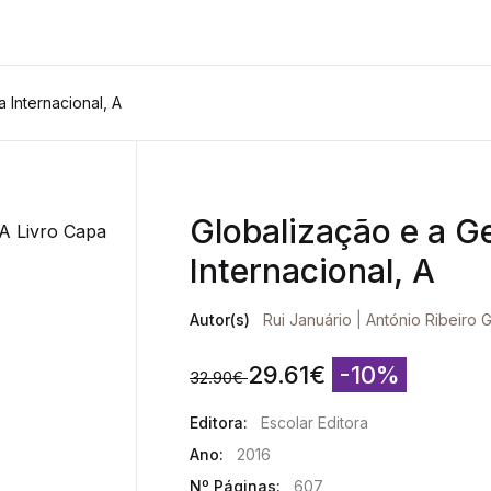
 Internacional, A
Globalização e a Ge
Internacional, A
Autor(s)
Rui Januário
|
António Ribeiro 
29.61
€
-10%
32.90
€
Editora:
Escolar Editora
Ano:
2016
Nº Páginas:
607