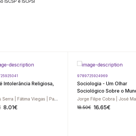
 no ISCSP e ISCPSI
25925041
9789725924969
 Intolerância Religiosa,
Sociologia - Um Olhar
Sociológico Sobre o Mun
Carlos Serra | Fátima Viegas | Patrícia Jerónimo | Antonio Ozaí Silva | Danny Zahreddine
8.01
€
16.65
€
€
18.50
€