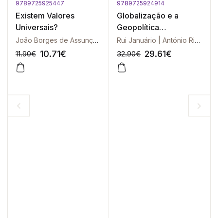
9789725925447
9789725924914
Existem Valores
Globalização e a
Universais?
Geopolítica
Internacional, A
João Borges de Assunção | Desidério Murcho | Sérgio Lessa | Vicente Paulino
Rui Januário | António Ribeiro Gameiro
10.71
€
29.61
€
11.90
€
32.90
€
-10%
-10%