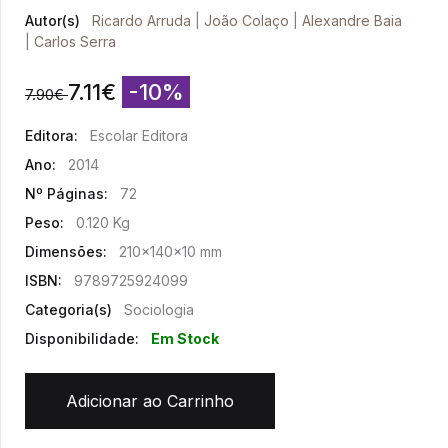
Autor(s)
Ricardo Arruda
|
João Colaço
|
Alexandre Baia
|
Carlos Serra
7.11
€
-10%
7.90
€
Editora:
Escolar Editora
Ano:
2014
Nº Páginas:
72
Peso:
0.120 Kg
Dimensões:
210x140x10 mm
ISBN:
9789725924099
Categoria(s)
Sociologia
Disponibilidade:
Em Stock
Adicionar ao Carrinho