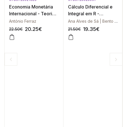
Economia Monetária
Cálculo Diferencial e
Internacional - Teoria e
Integral em R -
Prática
Exercícios Resolvidos
António Ferraz
Ana Alves de Sá | Bento Louro
- Vol. 2
20.25
€
19.35
€
22.50
€
21.50
€
-10%
-10%