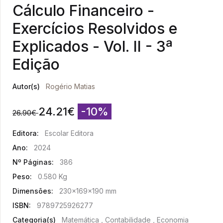
Cálculo Financeiro -
Exercícios Resolvidos e
Explicados - Vol. II - 3ª
Edição
Autor(s)
Rogério Matias
24.21
€
-10%
26.90
€
Editora:
Escolar Editora
Ano:
2024
Nº Páginas:
386
Peso:
0.580 Kg
Dimensões:
230x169x190 mm
ISBN:
9789725926277
Categoria(s)
Matemática , Contabilidade , Economia