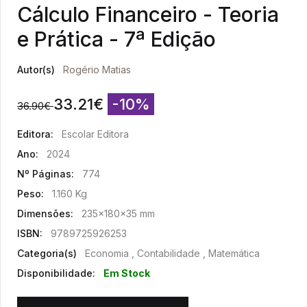
Cálculo Financeiro - Teoria
e Prática - 7ª Edição
Autor(s)
Rogério Matias
33.21
€
-10%
36.90
€
Editora:
Escolar Editora
Ano:
2024
Nº Páginas:
774
Peso:
1.160 Kg
Dimensões:
235x180x35 mm
ISBN:
9789725926253
Categoria(s)
Economia , Contabilidade , Matemática
Disponibilidade:
Em Stock