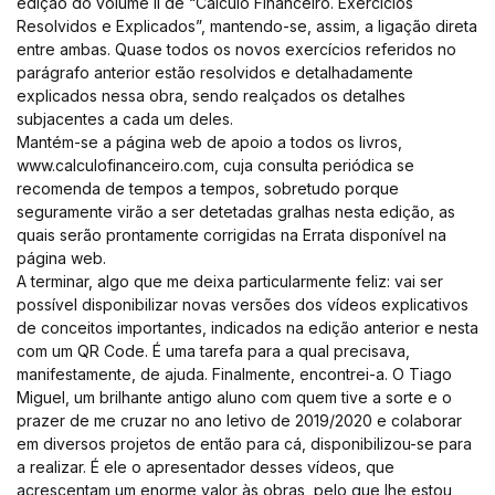
edição do volume II de “Cálculo Financeiro. Exercícios
Resolvidos e Explicados”, mantendo-se, assim, a ligação direta
entre ambas. Quase todos os novos exercícios referidos no
parágrafo anterior estão resolvidos e detalhadamente
explicados nessa obra, sendo realçados os detalhes
subjacentes a cada um deles.
Mantém-se a página web de apoio a todos os livros,
www.calculofinanceiro.com, cuja consulta periódica se
recomenda de tempos a tempos, sobretudo porque
seguramente virão a ser detetadas gralhas nesta edição, as
quais serão prontamente corrigidas na Errata disponível na
página web.
A terminar, algo que me deixa particularmente feliz: vai ser
possível disponibilizar novas versões dos vídeos explicativos
de conceitos importantes, indicados na edição anterior e nesta
com um QR Code. É uma tarefa para a qual precisava,
manifestamente, de ajuda. Finalmente, encontrei-a. O Tiago
Miguel, um brilhante antigo aluno com quem tive a sorte e o
prazer de me cruzar no ano letivo de 2019/2020 e colaborar
em diversos projetos de então para cá, disponibilizou-se para
a realizar. É ele o apresentador desses vídeos, que
acrescentam um enorme valor às obras, pelo que lhe estou