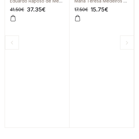
e Propostos
Eduardo Raposo de Medeiros
Maria Teresa Medeiros Garcia
37.35
€
15.75
€
41.50
€
17.50
€
-10%
-10%