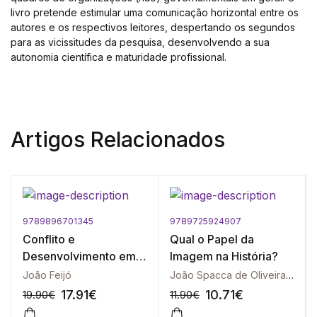
livro pretende estimular uma comunicação horizontal entre os
autores e os respectivos leitores, despertando os segundos
para as vicissitudes da pesquisa, desenvolvendo a sua
autonomia científica e maturidade profissional.
Artigos Relacionados
9789896701345
9789725924907
Conflito e
Qual o Papel da
Desenvolvimento em
Imagem na História?
Cabo Delgado
João Feijó
João Spacca de Oliveira | Rui Assubuji | Osvaldo Macedo de Sousa | Lailson de Holanda Cavalcanti | Carlos Serra
17.91
€
10.71
€
19.90
€
11.90
€