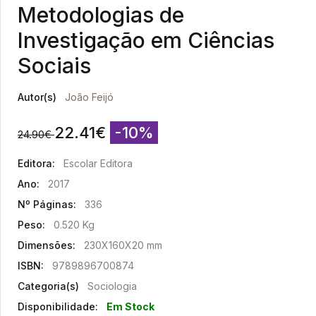
Metodologias de
Investigação em Ciências
Sociais
Autor(s)
João Feijó
22.41
€
-10%
24.90
€
Editora:
Escolar Editora
Ano:
2017
Nº Páginas:
336
Peso:
0.520 Kg
Dimensões:
230X160X20 mm
ISBN:
9789896700874
Categoria(s)
Sociologia
Disponibilidade:
Em Stock