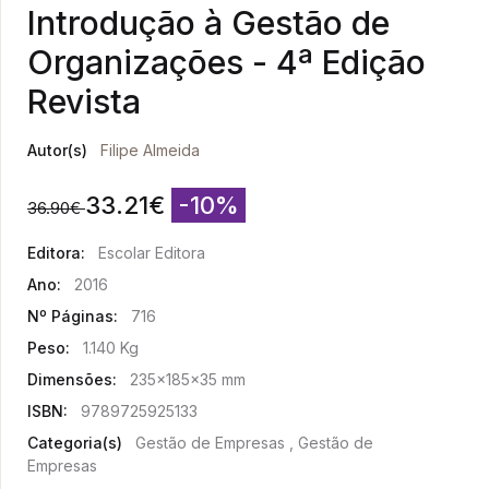
Introdução à Gestão de
Organizações - 4ª Edição
Revista
Autor(s)
Filipe Almeida
33.21
€
-10%
36.90
€
Editora:
Escolar Editora
Ano:
2016
Nº Páginas:
716
Peso:
1.140 Kg
Dimensões:
235x185x35 mm
ISBN:
9789725925133
Categoria(s)
Gestão de Empresas , Gestão de
Empresas