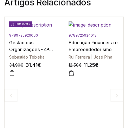
Artigos Relacionados
Portes Grátis!
9789725926000
9789725924013
Gestão das
Educação Financeira e
Organizações - 4ª
Empreendedorismo
Edição
Sebastião Teixeira
Rui Ferreira | José Pina
31.41
€
11.25
€
34.90
€
12.50
€
-10%
-10%