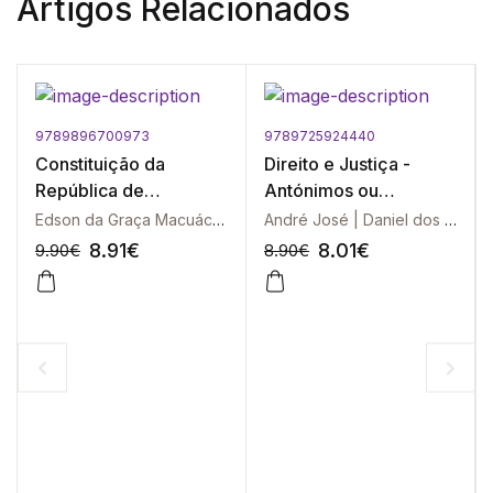
Artigos Relacionados
9789896700973
9789725924440
Constituição da
Direito e Justiça -
República de
Antónimos ou
Moçambique
Sinónimos?
Edson da Graça Macuácua
André José | Daniel dos Santos | Débora Aligieri | Carlos Serra
8.91
€
8.01
€
9.90
€
8.90
€
-10%
-10%