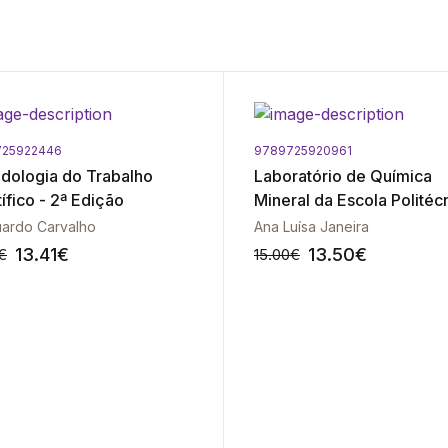
725922446
9789725920961
dologia do Trabalho
Laboratório de Química
ífico - 2ª Edição
Mineral da Escola Politéc
de Lisboa (1884-1994)
uardo Carvalho
Ana Luísa Janeira
13.41
€
13.50
€
€
15.00
€
-10%