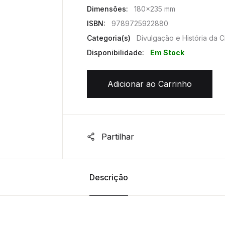
Dimensões:
180x235 mm
ISBN:
9789725922880
Categoria(s)
Divulgação e História da C
Disponibilidade:
Em Stock
Adicionar ao Carrinho
Partilhar
Descrição