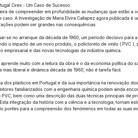
rtugal Cires - Um Caso de Sucesso
eira de compreender em profundidade as mudanças que estão a o
 caso. A Investigação de Maria Elvira Callapez agora publicada é
rações podem ser grandes nas consequências.
uar-se no arranque da década de 1960, um período decisivo para a
o o impacto de um novo produto, o policloreto de vinilo ( PVC ),
o empresarial e das novas tecnologias da indústria química.
aprende muito com a leitura da obra é o da economia política do sa
 mais liberal e dinâmica década de 1960, não é tarefa fácil.
eta dos plásticos em Portugal e da sua importância na renovação do
eitores familiarizados com a engenharia química podem ainda enco
 PVC, bem como uma descrição das duas técnicas principais de p
sta integração da história com a ciência e a tecnologia, tornam este 
do pontes para a compreensão dos fenómenos em todas as suas im