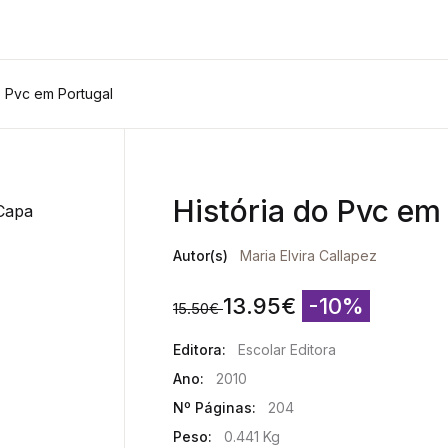
o Pvc em Portugal
História do Pvc em
Autor(s)
Maria Elvira Callapez
13.95
€
-10%
15.50
€
Editora:
Escolar Editora
Ano:
2010
Nº Páginas:
204
Peso:
0.441 Kg