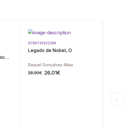
9789725922286
Legado de Nobel, O
nica
Raquel Gonçalves-Maia
26.01
€
28.90
€
-10%
-10%