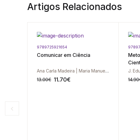
Artigos Relacionados
9789725921654
9789
Comunicar em Ciência
Meto
Cient
Ana Carla Madeira | Maria Manuel Abreu
J. Ed
11.70
€
13.00
€
14.90
-10%
-10%