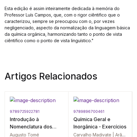
Esta edição é assim inteiramente dedicada à memória do
Professor Luís Campos, que, com o rigor ciêntifico que o
caracterizou, sempre se preocupou com o, por vezes
negligenciado, aspecto da normalização da linguagem básica
da química orgânica, harmonizando tanto o ponto de vista
ciêntifico como o ponto de vista linguístico."
Artigos Relacionados
9789725922781
9789896700461
Introdução à
Química Geral e
Nomenclatura dos
Inorgânica - Exercícios
Compostos Orgânicos
Augusto Tomé
Carvalho Madivate | Arão Manhique | Pedro Massinga Júnior | Hermínio Muiambo | Alcides Sitoe