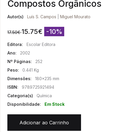
Compostos Orgânicos
Autor(s)
Luís S. Campos
|
Miguel Mourato
15.75
€
-10%
17.50
€
Editora:
Escolar Editora
Ano:
2002
Nº Páginas:
252
Peso:
0.441 Kg
Dimensões:
180x235 mm
ISBN:
9789725921494
Categoria(s)
Química
Disponibilidade:
Em Stock
Adicionar ao Carrinho