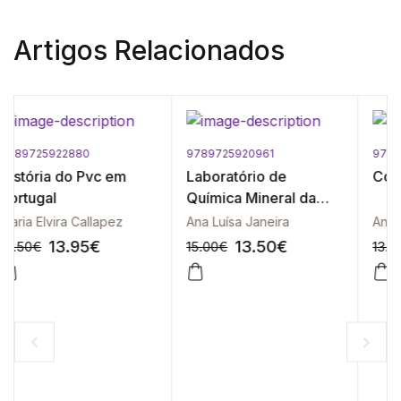
Artigos Relacionados
9789725920961
9789725921654
Laboratório de
Comunicar em Ciência
Química Mineral da
Escola Politécnica de
Ana Luísa Janeira
Ana Carla Madeira | Maria Manuel Abreu
Lisboa (1884-1994)
13.50
€
11.70
€
15.00
€
13.00
€
%
-10%
-10%