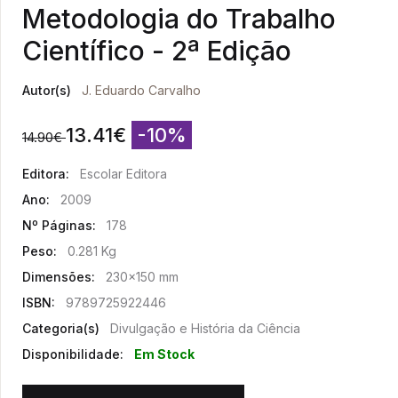
Metodologia do Trabalho
Científico - 2ª Edição
Autor(s)
J. Eduardo Carvalho
13.41
€
-10%
14.90
€
Editora:
Escolar Editora
Ano:
2009
Nº Páginas:
178
Peso:
0.281 Kg
Dimensões:
230x150 mm
ISBN:
9789725922446
Categoria(s)
Divulgação e História da Ciência
Disponibilidade:
Em Stock