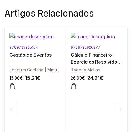
Artigos Relacionados
9789725925164
9789725926277
Gestão de Eventos
Cálculo Financeiro -
Exercícios Resolvidos
e Explicados - Vol. II -
Joaquim Caetano | Miguel Nuno Portugal | João Pedro Portugal
Rogério Matias
3ª Edição
15.21
€
24.21
€
16.90
€
26.90
€
-10%
-10%