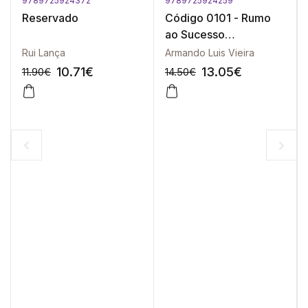
9789725924372
9789725924259
Reservado
Código 0101 - Rumo
ao Sucesso
Profissional
Rui Lança
Armando Luis Vieira
10.71
€
13.05
€
11.90
€
14.50
€
-10%
-10%