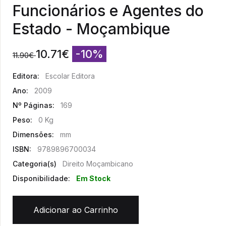
Funcionários e Agentes do
Estado - Moçambique
10.71
€
-10%
11.90
€
Editora:
Escolar Editora
Ano:
2009
Nº Páginas:
169
Peso:
0 Kg
Dimensões:
mm
ISBN:
9789896700034
Categoria(s)
Direito Moçambicano
Disponibilidade:
Em Stock
Adicionar ao Carrinho