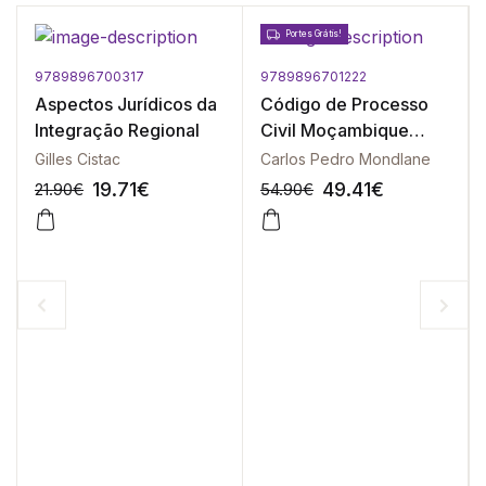
Portes Grátis!
9789896700317
9789896701222
Aspectos Jurídicos da
Código de Processo
Integração Regional
Civil Moçambique
Anotado e Comentado
Gilles Cistac
Carlos Pedro Mondlane
3ª Edição
19.71
€
49.41
€
21.90
€
54.90
€
-10%
-10%