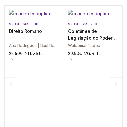
9789896690588
9789896690250
Direito Romano
Coletânea de
Legislação do Poder
Executivo e Órgãos
Ana Rodrigues | Raúl Rodrigues
Waldemar Tadeu
Essenciais Auxiliares
20.25
€
26.91
€
22.50
€
29.90
€
-10%
-10%