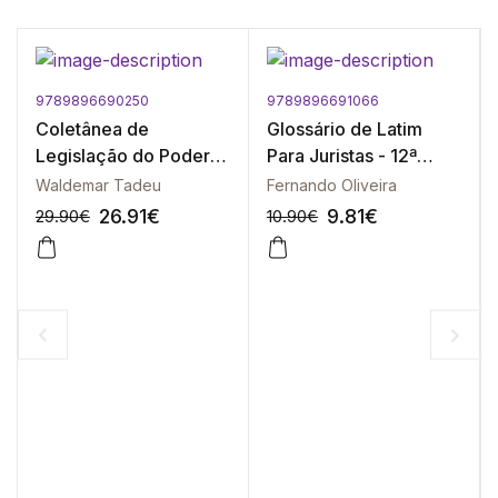
9789896690250
9789896691066
Coletânea de
Glossário de Latim
Legislação do Poder
Para Juristas - 12ª
Executivo e Órgãos
Edição
Waldemar Tadeu
Fernando Oliveira
Essenciais Auxiliares
26.91
€
9.81
€
29.90
€
10.90
€
-10%
-10%