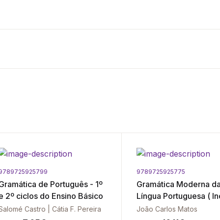
9789725925799
9789725925775
Gramática de Português - 1º
Gramática Moderna d
e 2º ciclos do Ensino Básico
Língua Portuguesa ( In
Exercícios ) - 5ª Ediç
Salomé Castro | Cátia F. Pereira
João Carlos Matos