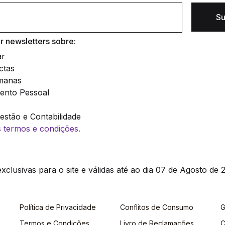
Su
 newsletters sobre:
ar
ctas
manas
ento Pessoal
stão e Contabilidade
os termos e condições.
clusivas para o site e válidas até ao dia 07 de Agosto de 2
Política de Privacidade
Conflitos de Consumo
G
Termos e Condições
Livro de Reclamações
C