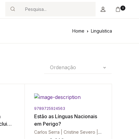
0
Search
Home
Linguística
Ordenação
9789725924563
a
Estão as Línguas Nacionais
clui
em Perigo?
ão
Carlos Serra | Cristine Severo | Bento Sitoe | José Pedro