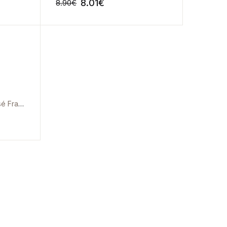
8.01
€
8.90
€
-10%
-10%
Gregoire Le Guenec | José Francisco Valente
-10%