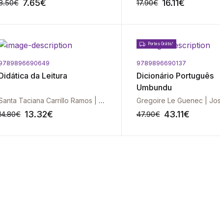
7.65
€
16.11
€
8.50
€
17.90
€
Portes Grátis!
9789896690649
9789896690137
-10%
Didática da Leitura
Dicionário Português
Umbundu
Santa Taciana Carrillo Ramos | Ernan Santiesteban Naranjo
13.32
€
43.11
€
14.80
€
47.90
€
-10%