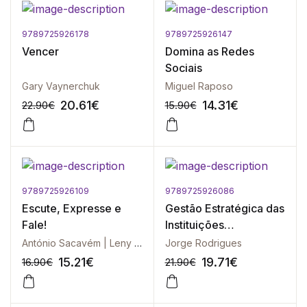
9789725926178
9789725926147
-10%
-10%
Vencer
Domina as Redes
Sociais
Gary Vaynerchuk
Miguel Raposo
20.61
€
14.31
€
22.90
€
15.90
€
9789725926109
9789725926086
-10%
-10%
Escute, Expresse e
Gestão Estratégica das
Fale!
Instituições
Financeiras - 2ª Edição
António Sacavém | Leny Kyrillos | Mílton Jung | Thomas Brieu
Jorge Rodrigues
15.21
€
19.71
€
16.90
€
21.90
€