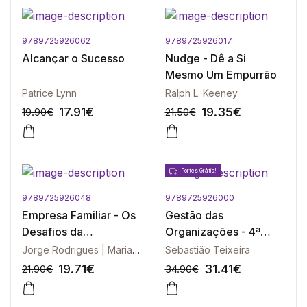
9789725926062
9789725926017
-10%
-10%
Alcançar o Sucesso
Nudge - Dê a Si
Mesmo Um Empurrão
Patrice Lynn
Ralph L. Keeney
17.91
€
19.35
€
19.90
€
21.50
€
Portes Grátis!
9789725926048
9789725926000
-10%
-10%
Empresa Familiar - Os
Gestão das
Desafios da
Organizações - 4ª
Governabilidade
Edição
Jorge Rodrigues | Maria Amélia Marques
Sebastião Teixeira
19.71
€
31.41
€
21.90
€
34.90
€