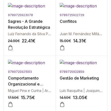
9789725923078
9789725922729
-10%
-10%
Sagres - A Grande
Conflitos
Revolução Estratégica
Luíz Fernando da Silva Pinto
Juan M. Fernández Millán | Maria del Mar Ortiz Gómez
22.41
€
14.31
€
24.90
€
15.90
€
9789725921593
9789725922859
-10%
-10%
Comportamento
Gestão de Marketing
Organizacional e
Gestão - Instrumentos
Miguel Pina e Cunha | Arménio Rego
Luís Rasquilha | Joaquim Caetano
de Medida
15.75
€
13.05
€
17.50
€
14.50
€