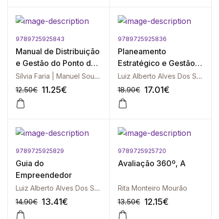
9789725925843
9789725925836
-10%
-10%
Manual de Distribuição
Planeamento
e Gestão do Ponto de
Estratégico e Gestão
Venda
de Negócios
Sílvia Faria | Manuel Sousa Pereira | Ana Lima | José Vilela | Susana Loureiro
Luiz Alberto Alves Dos Santos
11.25
€
17.01
€
12.50
€
18.90
€
9789725925829
9789725925720
-10%
-10%
Guia do
Avaliação 360º, A
Empreendedor
Luiz Alberto Alves Dos Santos
Rita Monteiro Mourão
13.41
€
12.15
€
14.90
€
13.50
€