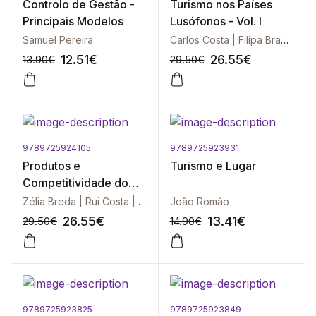
Controlo de Gestão -
Turismo nos Países
Principais Modelos
Lusófonos - Vol. I
Samuel Pereira
Carlos Costa | Filipa Brandão | Rui Costa | Zélia Breda
12.51
€
26.55
€
13.90
€
29.50
€
9789725924105
9789725923931
-10%
-10%
Produtos e
Turismo e Lugar
Competitividade do
Turismo na Lusofonia -
Zélia Breda | Rui Costa | Filipa Brandão | Carlos Costa
João Romão
Vol. II
26.55
€
13.41
€
29.50
€
14.90
€
9789725923825
9789725923849
-10%
-10%