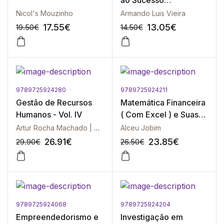
ao Sucesso
Profissional
Nicol's Mouzinho
Armando Luis Vieira
17.55
€
13.05
€
19.50
€
14.50
€
9789725924280
9789725924211
-10%
-10%
Gestão de Recursos
Matemática Financeira
Humanos - Vol. IV
( Com Excel ) e Suas
Aplicações
Artur Rocha Machado | Catarina Horta | Fátima Rodrigues | Francisco Cesário | Isabel Moço | Ivo Dias | Joaquim Caetano | Luís Andrade | Maria do Carmo Cunha | Miguel Nuno Portugal | Nuno Goulart Brandão | Pedro Camara | Sandra Miranda
Alceu Jobim
26.91
€
23.85
€
29.90
€
26.50
€
9789725924068
9789725924204
-10%
-10%
Empreendedorismo e
Investigação em