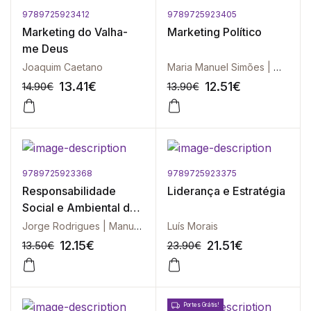
9789725923412
9789725923405
-10%
-10%
Marketing do Valha-
Marketing Político
me Deus
Joaquim Caetano
Maria Manuel Simões | Maria do Carmo Gravelho | Joaquim Caetano
13.41
€
12.51
€
14.90
€
13.90
€
9789725923368
9789725923375
-10%
-10%
Responsabilidade
Liderança e Estratégia
Social e Ambiental das
Empresas
Jorge Rodrigues | Manuela Duarte
Luís Morais
12.15
€
21.51
€
13.50
€
23.90
€
Portes Grátis!