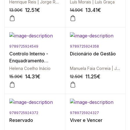
a Lusofonia
Henrique Reis | Jorge Rodrigues
Luís Morais | Luís Graça
12.51
€
13.41
€
13.90
€
14.90
€
9789725924549
9789725924358
-10%
-10%
Controlo Interno -
Dicionário de Gestão
Enquadramento
Teórico e Aplicação
Helena Coelho Inácio
Manuela Faia Correia | Joaquim Casaca | Fernando Gaspar | João Pedro Lucena | Carlos Barracho | Fernando Barracho
Prática
14.31
€
11.25
€
15.90
€
12.50
€
9789725924372
9789725924327
-10%
-10%
Reservado
Viver e Vencer