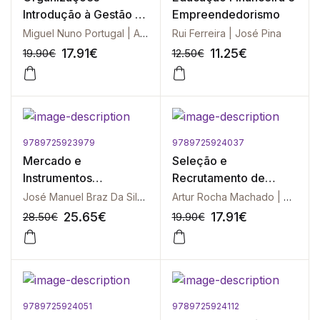
Introdução à Gestão e
Empreendedorismo
Desenvolvimento das
Miguel Nuno Portugal | Artur Rocha Machado | Dina Maria Rocha Machado
Rui Ferreira | José Pina
Pessoas
17.91
€
11.25
€
19.90
€
12.50
€
9789725923979
9789725924037
-10%
-10%
Mercado e
Seleção e
Instrumentos
Recrutamento de
Financeiros
Pessoas
José Manuel Braz Da Silva
Artur Rocha Machado | Miguel Nuno Portugal
Internacionais
25.65
€
17.91
€
28.50
€
19.90
€
9789725924051
9789725924112
-10%
-10%