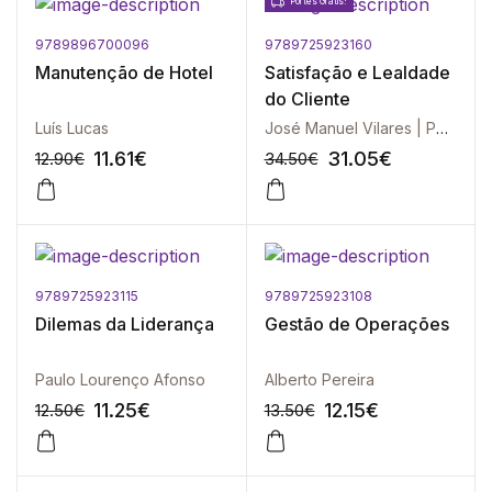
Portes Grátis!
9789896700096
9789725923160
-10%
-10%
Manutenção de Hotel
Satisfação e Lealdade
do Cliente
Luís Lucas
José Manuel Vilares | Pedro Simões Coelho
11.61
€
31.05
€
12.90
€
34.50
€
9789725923115
9789725923108
-10%
-10%
Dilemas da Liderança
Gestão de Operações
Paulo Lourenço Afonso
Alberto Pereira
11.25
€
12.15
€
12.50
€
13.50
€