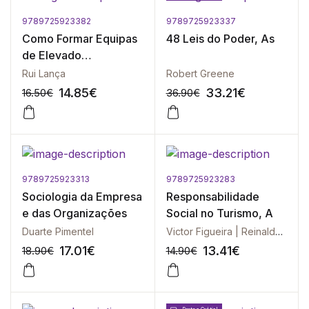
9789725923382
9789725923337
-10%
-10%
Como Formar Equipas
48 Leis do Poder, As
de Elevado
Desempenho
Rui Lança
Robert Greene
14.85
€
33.21
€
16.50
€
36.90
€
9789725923313
9789725923283
-10%
-10%
Sociologia da Empresa
Responsabilidade
e das Organizações
Social no Turismo, A
Duarte Pimentel
Victor Figueira | Reinaldo Dias
17.01
€
13.41
€
18.90
€
14.90
€