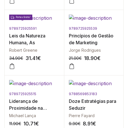
Portes Grátis!
9789725925591
9789725925539
-10%
-10%
Leis da Natureza
Princípios de Gestão
Humana, As
de Marketing
Robert Greene
Jorge Rodrigues
31.41
€
18.90
€
34.90
€
21.00
€
9789725925515
9788569853183
-10%
-10%
Liderança de
Doze Estratégias para
Proximidade na
Seduzir
Sociedade
Michael Lança
Pierre Fayard
Contemporânea
10.71
€
8.91
€
11.90
€
9.90
€