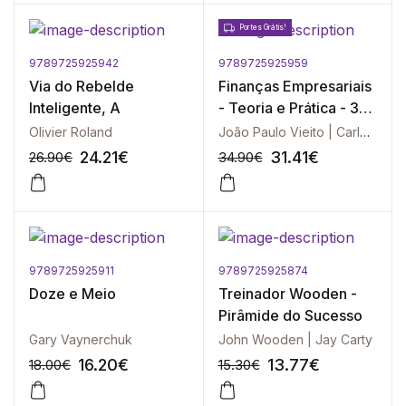
Portes Grátis!
9789725925942
9789725925959
-10%
-10%
Via do Rebelde
Finanças Empresariais
Inteligente, A
- Teoria e Prática - 3ª
Edição
Olivier Roland
João Paulo Vieito | Carlos P. Maquieira
24.21
€
31.41
€
26.90
€
34.90
€
9789725925911
9789725925874
-10%
-10%
Doze e Meio
Treinador Wooden -
Pirâmide do Sucesso
Gary Vaynerchuk
John Wooden | Jay Carty
16.20
€
13.77
€
18.00
€
15.30
€