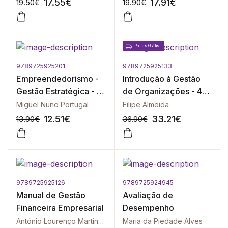
17.55
€
17.91
€
19.50
€
19.90
€
Portes Grátis!
9789725925201
9789725925133
-10%
-10%
Empreendedorismo -
Introdução à Gestão
Gestão Estratégica - 2ª
de Organizações - 4ª
Edição
Edição Revista
Miguel Nuno Portugal
Filipe Almeida
12.51
€
33.21
€
13.90
€
36.90
€
9789725925126
9789725924945
-10%
-10%
Manual de Gestão
Avaliação de
Financeira Empresarial
Desempenho
António Lourenço Martins | Nelson Macedo da Cruz | Mário Augusto | Patrícia Pereira Silva | Paulo Gama Gonçalves
Maria da Piedade Alves