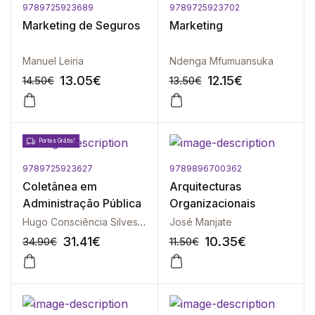
9789725923689
9789725923702
-10%
-10%
Marketing de Seguros
Marketing
Manuel Leiria
Ndenga Mfumuansuka
13.05
€
12.15
€
14.50
€
13.50
€
Portes Grátis!
9789725923627
9789896700362
-10%
-10%
Coletânea em
Arquitecturas
Administração Pública
Organizacionais
Hugo Consciência Silvestre | Joaquim Filipe Araújo
José Manjate
31.41
€
10.35
€
34.90
€
11.50
€