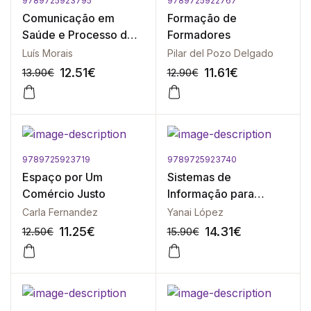
9789725923795
9789725922767
-10%
-10%
Comunicação em
Formação de
Saúde e Processo de
Formadores
Mudança
Luís Morais
Pilar del Pozo Delgado
12.51
€
11.61
€
13.90
€
12.90
€
9789725923719
9789725923740
-10%
-10%
Espaço por Um
Sistemas de
Comércio Justo
Informação para
Gestão
Carla Fernandez
Yanai López
11.25
€
14.31
€
12.50
€
15.90
€