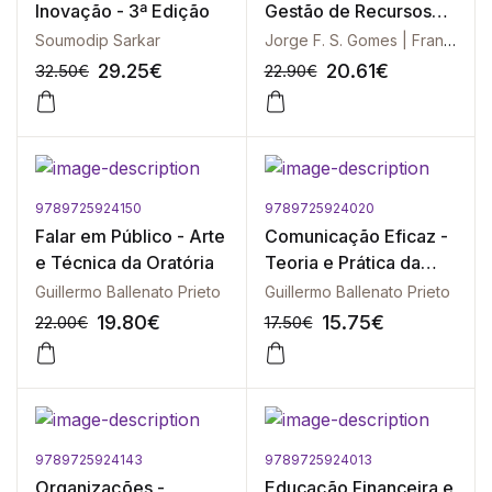
Inovação - 3ª Edição
Gestão de Recursos
Humanos
Soumodip Sarkar
Jorge F. S. Gomes | Francisco Cesário
29.25
€
20.61
€
32.50
€
22.90
€
9789725924150
9789725924020
-10%
-10%
Falar em Público - Arte
Comunicação Eficaz -
e Técnica da Oratória
Teoria e Prática da
Comunicação Humana
Guillermo Ballenato Prieto
Guillermo Ballenato Prieto
19.80
€
15.75
€
22.00
€
17.50
€
9789725924143
9789725924013
-10%
-10%
Organizações -
Educação Financeira e