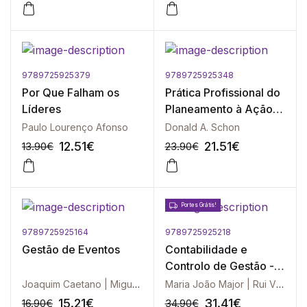
9789725925379
9789725925348
-10%
-10%
Por Que Falham os
Prática Profissional do
Líderes
Planeamento à Ação,
A
Paulo Lourenço Afonso
Donald A. Schon
12.51
€
21.51
€
13.90
€
23.90
€
Portes Grátis!
9789725925164
9789725925218
-10%
-10%
Gestão de Eventos
Contabilidade e
Controlo de Gestão -
2ª edição
Joaquim Caetano | Miguel Nuno Portugal | João Pedro Portugal
Maria João Major | Rui Vieira
15.21
€
31.41
€
16.90
€
34.90
€