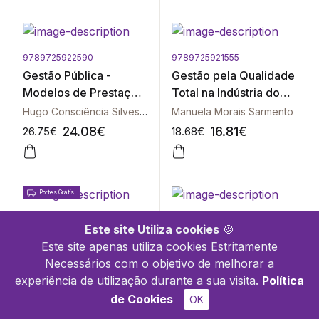
9789725922590
9789725921555
-10%
-10%
Gestão Pública -
Gestão pela Qualidade
Modelos de Prestação
Total na Indústria do
no Serviço Público
Alojamento Turístico
Hugo Consciência Silvestre
Manuela Morais Sarmento
24.08
€
16.81
€
26.75
€
18.68
€
Portes Grátis!
9789725922293
9789725922873
-10%
-10%
Este site Utiliza cookies
🍪
Gestão Estratégica -
Gestão das
Este site apenas utiliza cookies Estritamente
Conceitos, Modelos e
Organizações - 4ª
Necessários com o objetivo de melhorar a
Instrumentos
Edição
António J. Robalo dos Santos
Manuel Brazinha Firmino
experiência de utilização durante a sua visita.
Política
59.04
€
15.21
€
65.60
€
16.90
€
de Cookies
OK