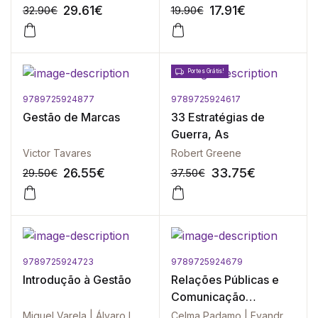
29.61
€
17.91
€
32.90
€
19.90
€
Portes Grátis!
9789725924877
9789725924617
-10%
-10%
Gestão de Marcas
33 Estratégias de
Guerra, As
Victor Tavares
Robert Greene
26.55
€
33.75
€
29.50
€
37.50
€
9789725924723
9789725924679
-10%
-10%
Introdução à Gestão
Relações Públicas e
Comunicação
Organizacional - Vol. V
Miguel Varela | Álvaro Lopes Dias
Celma Padamo | Evandro Oliveira | Gisela Gonçalves | Joaquim Caetano | José Gabriel Andrade | José Quintela | José Rui Reis | José Viegas Soares | Maria Aparecida Ferrari | Miguel Nuno Portugal | Nuno Goulart Brandão | Sandra Pereira | Sónia Sebastião | Susana de Carvalho Spínola | Teresa Ruão