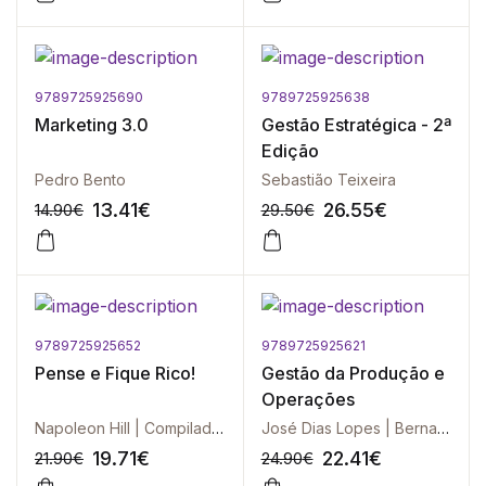
9789725925690
9789725925638
-10%
-10%
Marketing 3.0
Gestão Estratégica - 2ª
Edição
Pedro Bento
Sebastião Teixeira
13.41
€
26.55
€
14.90
€
29.50
€
9789725925652
9789725925621
-10%
-10%
Pense e Fique Rico!
Gestão da Produção e
Operações
Napoleon Hill | Compilada por Ross Cornwell
José Dias Lopes | Bernardo de Melo Pimentel | José Gonçalves Pinto | José Miguel Soares | Sérgio Nunes
19.71
€
22.41
€
21.90
€
24.90
€