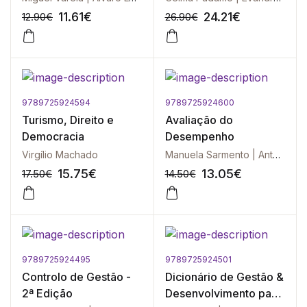
11.61
€
24.21
€
12.90
€
26.90
€
9789725924594
9789725924600
-10%
-10%
Turismo, Direito e
Avaliação do
Democracia
Desempenho
Virgílio Machado
Manuela Sarmento | António Rosinha | João Silva
15.75
€
13.05
€
17.50
€
14.50
€
9789725924495
9789725924501
-10%
-10%
Controlo de Gestão -
Dicionário de Gestão &
2ª Edição
Desenvolvimento para