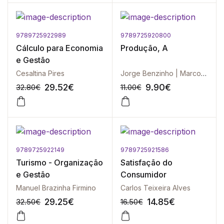
9789725922989
9789725920800
-10%
-10%
Cálculo para Economia
Produção, A
e Gestão
Cesaltina Pires
Jorge Benzinho | Marcos Rodrigues
29.52
€
9.90
€
32.80
€
11.00
€
9789725922149
9789725921586
-10%
-10%
Turismo - Organização
Satisfação do
e Gestão
Consumidor
Manuel Brazinha Firmino
Carlos Teixeira Alves
29.25
€
14.85
€
32.50
€
16.50
€