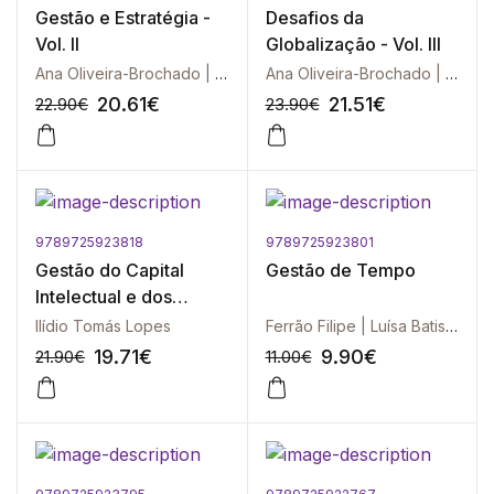
Gestão e Estratégia -
Desafios da
Vol. II
Globalização - Vol. III
Ana Oliveira-Brochado | Jorge Filipe Cobra | José Manuel Fonseca | Miguel Varela | Nuno Goulart Brandão | Orlando Fontan | Rui Cruz | Sandra Miranda | Miguel Nuno Portugal | Joaquim Caetano
Ana Oliveira-Brochado | Jorge Filipe Cobra | José Manuel Fonseca | Miguel Varela | Nuno Goulart Brandão | Orlando Fontan | Rui Cruz | Sandra Miranda | Miguel Nuno Portugal | Joaquim Caetano
20.61
€
21.51
€
22.90
€
23.90
€
9789725923818
9789725923801
-10%
-10%
Gestão do Capital
Gestão de Tempo
Intelectual e dos
Intangíveis na Era do
Ilídio Tomás Lopes
Ferrão Filipe | Luísa Batista | José Fernandes | Nuno Boque | Dinis dos Reis | Miriam Caçola | Joaquim Caetano
Conhecimento, A
19.71
€
9.90
€
21.90
€
11.00
€