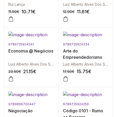
Rui Lança
Luiz Alberto Alves Dos Santos
10.71
€
11.61
€
11.90
€
12.90
€
9789725924341
9789725924334
-10%
-10%
Economia @ Negócios
Arte do
Empreendedorismo
Luiz Alberto Alves Dos Santos
Luiz Alberto Alves Dos Santos
21.15
€
15.75
€
23.50
€
17.50
€
9789896700447
9789725924259
-10%
-10%
Negociação
Código 0101 - Rumo