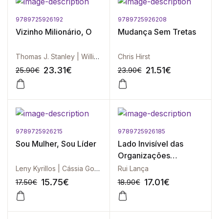
9789725926192
9789725926208
Vizinho Milionário, O
Mudança Sem Tretas
Thomas J. Stanley | William D. Danko
Chris Hirst
23.31
€
21.51
€
25.90
€
23.90
€
9789725926215
9789725926185
-10%
-10%
Sou Mulher, Sou Líder
Lado Invisível das
Organizações
Vencedoras, O
Leny Kyrillos | Cássia Godoy
Rui Lança
15.75
€
17.01
€
17.50
€
18.90
€