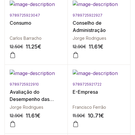
9789725923047
9789725922927
-10%
-10%
Consumo
Conselho de
Administração
Carlos Barracho
Jorge Rodrigues
11.25
€
11.61
€
12.50
€
12.90
€
9789725922910
9789725921722
-10%
-10%
Avaliação do
E-Empresa
Desempenho das
Organizações
Jorge Rodrigues
Francisco Ferrão
11.61
€
10.71
€
12.90
€
11.90
€