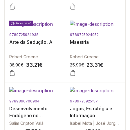
Portes Grátis!
9789725924938
9789725924952
-10%
-10%
Arte da Sedução, A
Maestria
Robert Greene
Robert Greene
33.21
€
23.31
€
36.90
€
25.90
€
9789896700904
9789725925157
-10%
-10%
Desenvolvimento
Jogos, Estratégia e
Endógeno no
Informação
Moçambique em
Salim Cripton Valá
Isabel Mota | José Jorge | Paula Sarmento
Transformação