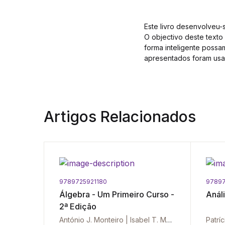
Este livro desenvolveu-
O objectivo deste texto
forma inteligente possa
apresentados foram usad
Artigos Relacionados
9789725921180
97897
Álgebra - Um Primeiro Curso -
Anál
2ª Edição
António J. Monteiro | Isabel T. Matos