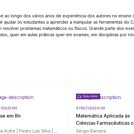
se ao longo dos vários anos de experiência dos autores no ensino 
 é ajudar os estudantes a aprender a manipular as ferramentas do C
m resolver problemas matemáticos ou físicos. Grande parte dos exer
os, quer em aulas práticas quer em exames, em disciplinas por nó
Portes Grátis!
25925195
9789725924136
ise em Rn
Matemática Aplicada às
Ciências Farmacêuticas 
Excel - Vol. II
Patrícia Xufre | Pedro Luís Silva | Diogo Mendes
Sérgio Barreira