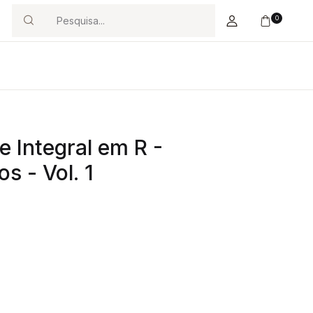
0
Search
e Integral em R -
s - Vol. 1