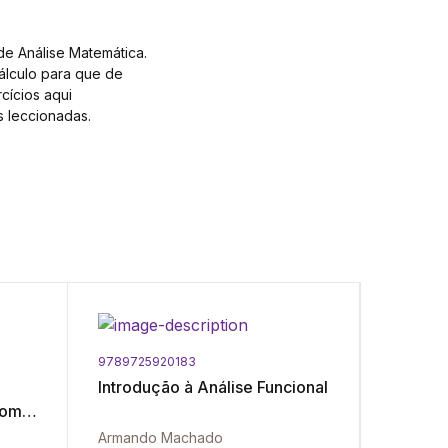
de Análise Matemática.
álculo para que de
cícios aqui
s leccionadas.
9789725920183
9789725
Introdução à Análise Funcional
Introdu
com
Armando Machado