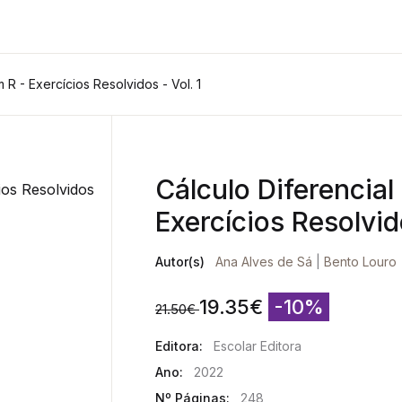
m R - Exercícios Resolvidos - Vol. 1
Cálculo Diferencial 
Exercícios Resolvido
Autor(s)
Ana Alves de Sá
|
Bento Louro
19.35
€
-10%
21.50
€
Editora:
Escolar Editora
Ano:
2022
Nº Páginas:
248