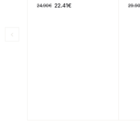
22.41
€
24.90
€
29.9
-10%
-10%